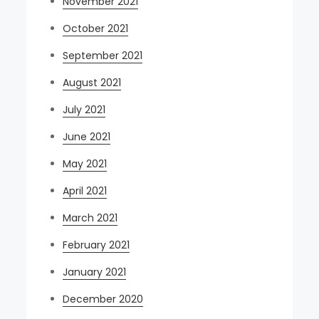
November 2021
October 2021
September 2021
August 2021
July 2021
June 2021
May 2021
April 2021
March 2021
February 2021
January 2021
December 2020