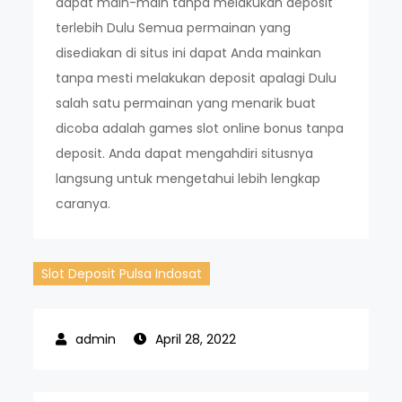
dapat main-main tanpa melakukan deposit
terlebih Dulu Semua permainan yang
disediakan di situs ini dapat Anda mainkan
tanpa mesti melakukan deposit apalagi Dulu
salah satu permainan yang menarik buat
dicoba adalah games slot online bonus tanpa
deposit. Anda dapat mengahdiri situsnya
langsung untuk mengetahui lebih lengkap
caranya.
Slot Deposit Pulsa Indosat
April 28, 2022