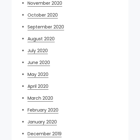
November 2020
October 2020
September 2020
August 2020
July 2020
June 2020
May 2020
April 2020
March 2020
February 2020
January 2020
December 2019