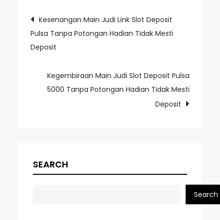
Post
Kesenangan Main Judi Link Slot Deposit
Pulsa Tanpa Potongan Hadian Tidak Mesti
navigation
Deposit
Kegembiraan Main Judi Slot Deposit Pulsa
5000 Tanpa Potongan Hadian Tidak Mesti
Deposit
SEARCH
Search