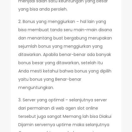
menjadi salah satu keuntungan yang besar
yang bisa anda peroleh.
2. Bonus yang menggiurkan – hal lain yang
bisa membuat tanda seru main-main disana
dan menantang buat bergabung merupakan
sejumlah bonus yang menggiurkan yang
ditawarkan. Apabila benar-benar ada banyak
bonus besar yang ditawarkan, setelah itu
Anda mesti ketahui bahwa bonus yang dipilih
yaitu bonus yang Benar-benar
menguntungkan.
3. Server yang optimal – selanjutnya server
dari permainan di web agen slot online
tersebut juga sangat Memang lah bisa Diakui
Dijamin servernya uptime maka selanjutnya