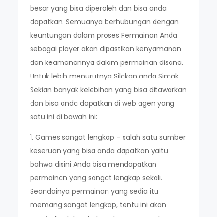
besar yang bisa diperoleh dan bisa anda
dapatkan. Semuanya berhubungan dengan
keuntungan dalam proses Permainan Anda
sebagai player akan dipastikan kenyamanan
dan keamanannya dalam permainan disana.
Untuk lebih menurutnya Silakan anda Simak
Sekian banyak kelebihan yang bisa ditawarkan
dan bisa anda dapatkan di web agen yang
satu ini di bawah ini:
1. Games sangat lengkap – salah satu sumber
keseruan yang bisa anda dapatkan yaitu
bahwa disini Anda bisa mendapatkan
permainan yang sangat lengkap sekali.
Seandainya permainan yang sedia itu
memang sangat lengkap, tentu ini akan