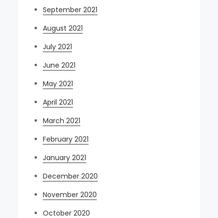
September 2021
August 2021
July 2021
June 2021
May 2021
April 2021
March 2021
February 2021
January 2021
December 2020
November 2020
October 2020