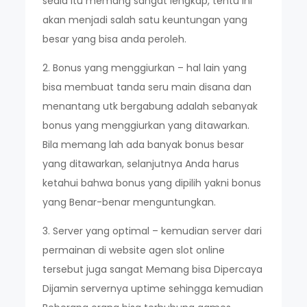
sedia itu memang sangat lengkap, tentu ini
akan menjadi salah satu keuntungan yang
besar yang bisa anda peroleh.
2. Bonus yang menggiurkan – hal lain yang
bisa membuat tanda seru main disana dan
menantang utk bergabung adalah sebanyak
bonus yang menggiurkan yang ditawarkan.
Bila memang lah ada banyak bonus besar
yang ditawarkan, selanjutnya Anda harus
ketahui bahwa bonus yang dipilih yakni bonus
yang Benar-benar menguntungkan.
3. Server yang optimal – kemudian server dari
permainan di website agen slot online
tersebut juga sangat Memang bisa Dipercaya
Dijamin servernya uptime sehingga kemudian