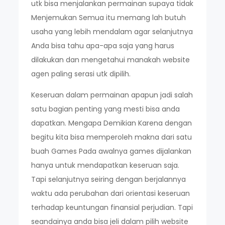
utk bisa menjalankan permainan supaya tidak
Menjemukan Semua itu memang lah butuh
usaha yang lebih mendalam agar selanjutnya
Anda bisa tahu apa-apa saja yang harus
dilakukan dan mengetahui manakah website
agen paling serasi utk dipilih.
Keseruan dalam permainan apapun jadi salah
satu bagian penting yang mesti bisa anda
dapatkan. Mengapa Demikian Karena dengan
begitu kita bisa memperoleh makna dari satu
buah Games Pada awalnya games dijalankan
hanya untuk mendapatkan keseruan saja.
Tapi selanjutnya seiring dengan berjalannya
waktu ada perubahan dari orientasi keseruan
terhadap keuntungan finansial perjudian. Tapi
seandainya anda bisa jeli dalam pilih website