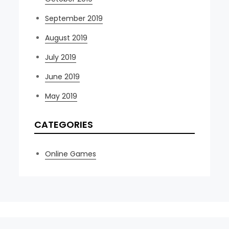
September 2019
August 2019
July 2019
June 2019
May 2019
CATEGORIES
Online Games