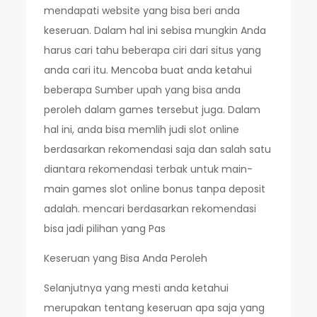
mendapati website yang bisa beri anda
keseruan. Dalam hal ini sebisa mungkin Anda
harus cari tahu beberapa ciri dari situs yang
anda cari itu. Mencoba buat anda ketahui
beberapa Sumber upah yang bisa anda
peroleh dalam games tersebut juga. Dalam
hal ini, anda bisa memlih judi slot online
berdasarkan rekomendasi saja dan salah satu
diantara rekomendasi terbak untuk main-
main games slot online bonus tanpa deposit
adalah. mencari berdasarkan rekomendasi
bisa jadi pilihan yang Pas
Keseruan yang Bisa Anda Peroleh
Selanjutnya yang mesti anda ketahui
merupakan tentang keseruan apa saja yang