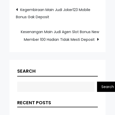
Post
Kegembiraan Main Judi Joker123 Mobile
Bonus Gak Deposit
navigation
Kesenangan Main Judi Agen Slot Bonus New
Member 100 Hadian Tidak Mesti Deposit
SEARCH
Search
RECENT POSTS