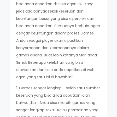
bisa anda dapatkan di situs agen itu. Yang
jelas ada banyak sekali keseruan dan
keuntungan besar yang bisa diperoleh dan
bisa anda dapatkan. Semuanya berhubungan
dengan keuntungan dalam proses Games
Anda sebagai player akan dipastikan
kenyamanan dan keamanannya dalam
games disana. Buat lebih katanya Mari anda
Simak Beberapa kelebihan yang bisa
ditawarkan dan bisa anda dapatkan di web
agen yang satu ini di bawah ini:
1. Games sangat lengkap – salah satu sumber
keseruan yang bisa anda dapatkan ialah
bahwa disini Anda bisa meraih games yang
sangat lengkap sekali. Kalau permainan yang