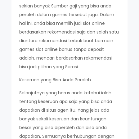
sekian banyak Sumber gaji yang bisa anda
peroleh dalam games tersebut juga. Dalam
hal ini, anda bisa memlih judi slot online
berdasarkan rekomendasi saja dan salah satu
diantara rekomendasi terbak buat bermain
games slot online bonus tanpa deposit
adalah. mencari berdasarkan rekomendasi
bisa jadi pilihan yang Serasi
Keseruan yang Bisa Anda Peroleh
Selanjutnya yang harus anda ketahui ialah
tentang keseruan apa saja yang bisa anda
dapatkan di situs agen itu. Yang jelas ada
banyak sekali keseruan dan keuntungan
besar yang bisa diperoleh dan bisa anda
dapatkan. Semuanya berhubungan dengan