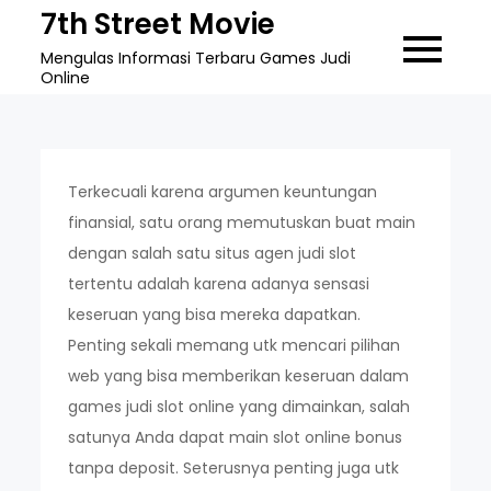
Skip
7th Street Movie
to
Mengulas Informasi Terbaru Games Judi
content
Online
Terkecuali karena argumen keuntungan
finansial, satu orang memutuskan buat main
dengan salah satu situs agen judi slot
tertentu adalah karena adanya sensasi
keseruan yang bisa mereka dapatkan.
Penting sekali memang utk mencari pilihan
web yang bisa memberikan keseruan dalam
games judi slot online yang dimainkan, salah
satunya Anda dapat main slot online bonus
tanpa deposit. Seterusnya penting juga utk