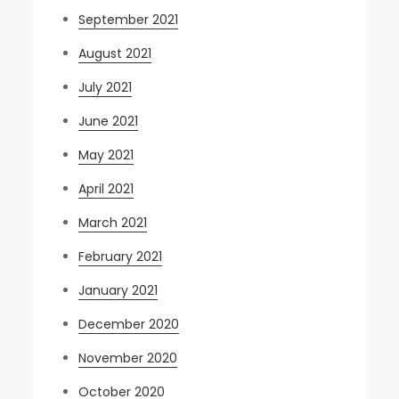
September 2021
August 2021
July 2021
June 2021
May 2021
April 2021
March 2021
February 2021
January 2021
December 2020
November 2020
October 2020