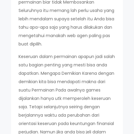
permainan biar tidak Membosankan
Seluruhnya itu memang lah perlu usaha yang
lebih mendalam supaya setelah itu Anda bisa
tahu apa-apa saja yang harus dilakukan dan
mengetahui manakah web agen paling pas
buat dipilih.
Keseruan dalam permainan apapun jadi salah
satu bagian penting yang mesti bisa anda
dapatkan. Mengapa Demikian Karena dengan
demikian kita bisa mendapati makna dari
suatu Permainan Pada awalnya games
dijalankan hanya utk memperoleh keseruan
saja. Tetapi selanjutnya seiring dengan
berjalannya waktu ada perubahan dari
orientasi keseruan pada keuntungan finansial
perjudian. Namun jika anda bisa jeli dalam