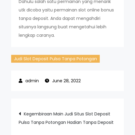
Dahulu salah satu permainan yang menarik
utk dicoba yaitu permainan slot online bonus
tanpa deposit. Anda dapat mengahdiri
situsnya langsung buat mengetahui lebih
lengkap caranya.
Judi Slot Deposit Pulsa Tanpa Potongan
June 28, 2022
Post
Kegembiraan Main Judi Situs Slot Deposit
Pulsa Tanpa Potongan Hadian Tanpa Deposit
navigation