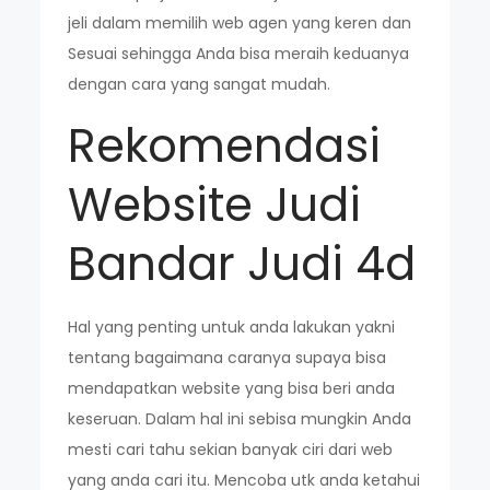
jeli dalam memilih web agen yang keren dan
Sesuai sehingga Anda bisa meraih keduanya
dengan cara yang sangat mudah.
Rekomendasi
Website Judi
Bandar Judi 4d
Hal yang penting untuk anda lakukan yakni
tentang bagaimana caranya supaya bisa
mendapatkan website yang bisa beri anda
keseruan. Dalam hal ini sebisa mungkin Anda
mesti cari tahu sekian banyak ciri dari web
yang anda cari itu. Mencoba utk anda ketahui