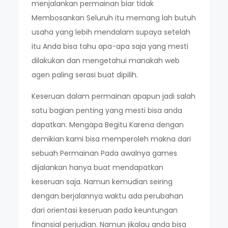
menjalankan permainan biar tidak
Membosankan Seluruh itu memang lah butuh
usaha yang lebih mendalam supaya setelah
itu Anda bisa tahu apa-apa saja yang mesti
dilakukan dan mengetahui manakah web
agen paling serasi buat dipilih.
Keseruan dalam permainan apapun jadi salah
satu bagian penting yang mesti bisa anda
dapatkan. Mengapa Begitu Karena dengan
demikian kami bisa memperoleh makna dari
sebuah Permainan Pada awalnya games
dijalankan hanya buat mendapatkan
keseruan saja. Namun kemudian seiring
dengan berjalannya waktu ada perubahan
dari orientasi keseruan pada keuntungan
finansial perjudian. Namun jikalau anda bisa