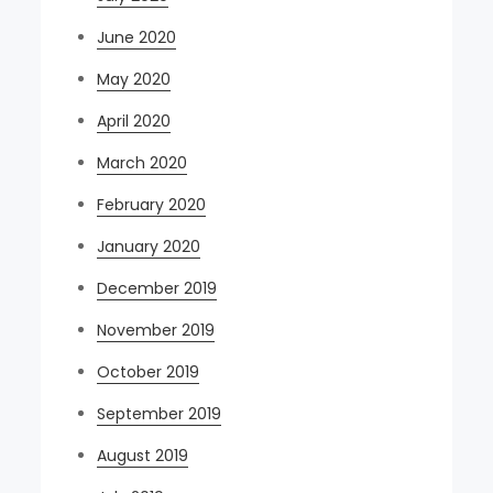
June 2020
May 2020
April 2020
March 2020
February 2020
January 2020
December 2019
November 2019
October 2019
September 2019
August 2019