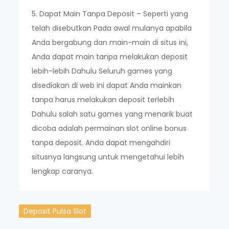
5. Dapat Main Tanpa Deposit – Seperti yang
telah disebutkan Pada awal mulanya apabila
Anda bergabung dan main-main di situs ini,
Anda dapat main tanpa melakukan deposit
lebih-lebih Dahulu Seluruh games yang
disediakan di web ini dapat Anda mainkan
tanpa harus melakukan deposit terlebih
Dahulu salah satu games yang menarik buat
dicoba adalah permainan slot online bonus
tanpa deposit. Anda dapat mengahdiri
situsnya langsung untuk mengetahui lebih
lengkap caranya.
Deposit Pulsa Slot