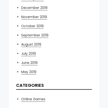
December 2019
November 2019
October 2019
September 2019
August 2019
July 2019
June 2019
May 2019
CATEGORIES
Online Games