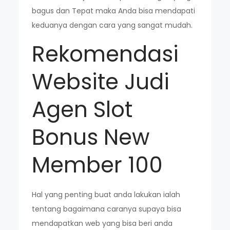
bagus dan Tepat maka Anda bisa mendapati
keduanya dengan cara yang sangat mudah.
Rekomendasi
Website Judi
Agen Slot
Bonus New
Member 100
Hal yang penting buat anda lakukan ialah
tentang bagaimana caranya supaya bisa
mendapatkan web yang bisa beri anda