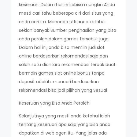
keseruan. Dalam hal ini sebisa mungkin Anda
mesti cari tahu beberapa ciri dari situs yang
anda cari itu. Mencoba utk anda ketahui
sekian banyak Sumber penghasilan yang bisa
anda peroleh dalam games tersebut juga.
Dalam hal ini, anda bisa memlih judi slot
online berdasarkan rekomendasi saja dan
salah satu diantara rekomendasi terbak buat
bermain games slot online bonus tanpa
deposit adalah. mencari berdasarkan
rekomendasi bisa jadi pilihan yang Sesuai
Keseruan yang Bisa Anda Peroleh
Selanjutnya yang mesti anda ketahui ialah
tentang keseruan apa saja yang bisa anda
dapatkan di web agen itu. Yang jelas ada