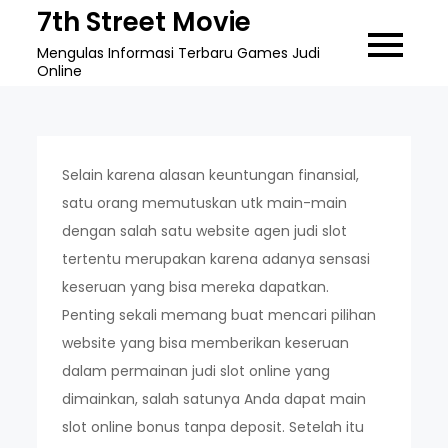
Skip
7th Street Movie
to
Mengulas Informasi Terbaru Games Judi
content
Online
Selain karena alasan keuntungan finansial,
satu orang memutuskan utk main-main
dengan salah satu website agen judi slot
tertentu merupakan karena adanya sensasi
keseruan yang bisa mereka dapatkan.
Penting sekali memang buat mencari pilihan
website yang bisa memberikan keseruan
dalam permainan judi slot online yang
dimainkan, salah satunya Anda dapat main
slot online bonus tanpa deposit. Setelah itu