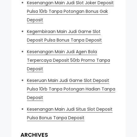
Kesenangan Main Judi Slot Joker Deposit
Pulsa 10rb Tanpa Potongan Bonus Gak
Deposit
Kegembiraan Main Judi Game Slot
Deposit Pulsa Bonus Tanpa Deposit
Kesenangan Main Judi Agen Bola
Terpercaya Deposit 50rb Promo Tanpa
Deposit
Keseruan Main Judi Game Slot Deposit
Pulsa 10rb Tanpa Potongan Hadian Tanpa
Deposit
Kesenangan Main Judi Situs Slot Deposit
Pulsa Bonus Tanpa Deposit
ARCHIVES