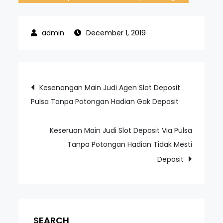
December 1, 2019
Post
Kesenangan Main Judi Agen Slot Deposit
Pulsa Tanpa Potongan Hadian Gak Deposit
navigation
Keseruan Main Judi Slot Deposit Via Pulsa
Tanpa Potongan Hadian Tidak Mesti
Deposit
SEARCH