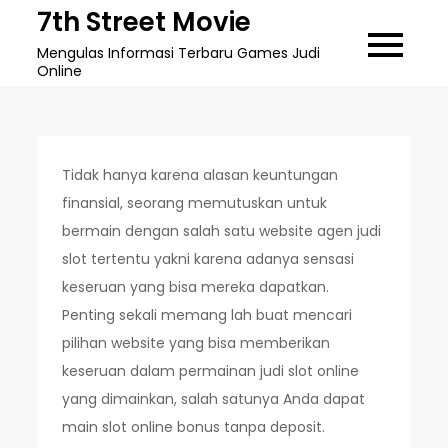
Skip
7th Street Movie
to
Mengulas Informasi Terbaru Games Judi
content
Online
Tidak hanya karena alasan keuntungan
finansial, seorang memutuskan untuk
bermain dengan salah satu website agen judi
slot tertentu yakni karena adanya sensasi
keseruan yang bisa mereka dapatkan.
Penting sekali memang lah buat mencari
pilihan website yang bisa memberikan
keseruan dalam permainan judi slot online
yang dimainkan, salah satunya Anda dapat
main slot online bonus tanpa deposit.