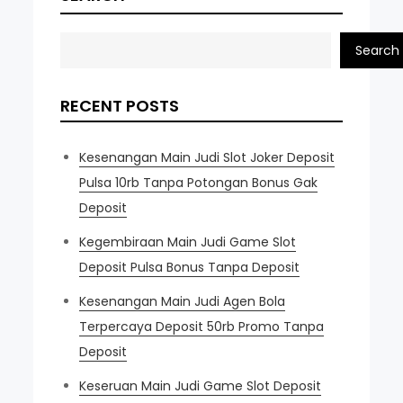
Search
RECENT POSTS
Kesenangan Main Judi Slot Joker Deposit
Pulsa 10rb Tanpa Potongan Bonus Gak
Deposit
Kegembiraan Main Judi Game Slot
Deposit Pulsa Bonus Tanpa Deposit
Kesenangan Main Judi Agen Bola
Terpercaya Deposit 50rb Promo Tanpa
Deposit
Keseruan Main Judi Game Slot Deposit