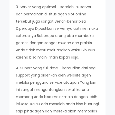
3. Server yang optimal – setelah itu server
dari permainan di situs agen slot online
tersebut juga sangat Benar-benar bisa
Dipercaya Dipastikan servernya uptime maka
seterusnya Beberapa orang bisa membuka
games dengan sangat mudah dan praktis.
Anda tidak mesti meluangkan waktu khusus
karena bisa main-main kapan saja.
4. Suport yang full time – kemudian dari segi
support yang diberikan oleh website agen
melalui pengguna service ataupun Yang lain
ini sangat menguntungkan sekali karena
memang Anda bisa main-main dengan lebih
leluasa. Kalau ada masalah anda bisa hubungi
saja pihak agen dan mereka akan membalas