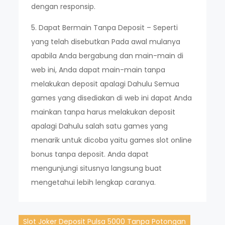
dengan responsip.
5. Dapat Bermain Tanpa Deposit – Seperti
yang telah disebutkan Pada awal mulanya
apabila Anda bergabung dan main-main di
web ini, Anda dapat main-main tanpa
melakukan deposit apalagi Dahulu Semua
games yang disediakan di web ini dapat Anda
mainkan tanpa harus melakukan deposit
apalagi Dahulu salah satu games yang
menarik untuk dicoba yaitu games slot online
bonus tanpa deposit. Anda dapat
mengunjungi situsnya langsung buat
mengetahui lebih lengkap caranya.
Slot Joker Deposit Pulsa 5000 Tanpa Potongan