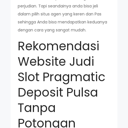
perjudian. Tapi seandainya anda bisa jeli
dalam pilih situs agen yang keren dan Pas
sehingga Anda bisa mendapatkan keduanya
dengan cara yang sangat mudah.
Rekomendasi
Website Judi
Slot Pragmatic
Deposit Pulsa
Tanpa
Potongan