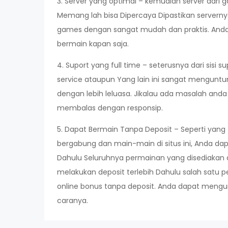
3. Server yang optimal – kemudian server dari 
Memang lah bisa Dipercaya Dipastikan server
games dengan sangat mudah dan praktis. Anda 
bermain kapan saja.
4. Suport yang full time – seterusnya dari sisi 
service ataupun Yang lain ini sangat mengunt
dengan lebih leluasa. Jikalau ada masalah and
membalas dengan responsip.
5. Dapat Bermain Tanpa Deposit – Seperti yang
bergabung dan main-main di situs ini, Anda da
Dahulu Seluruhnya permainan yang disediakan d
melakukan deposit terlebih Dahulu salah satu 
online bonus tanpa deposit. Anda dapat mengun
caranya.