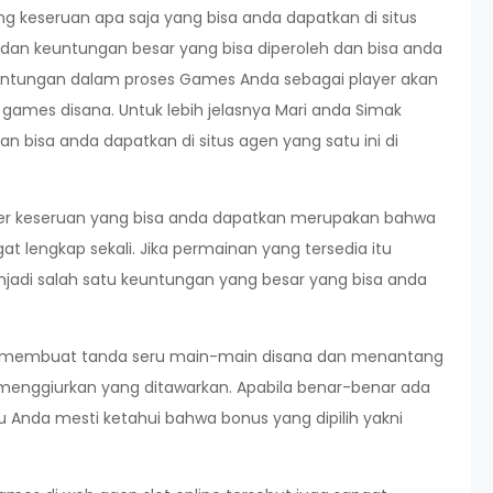
g keseruan apa saja yang bisa anda dapatkan di situs
n dan keuntungan besar yang bisa diperoleh dan bisa anda
tungan dalam proses Games Anda sebagai player akan
mes disana. Untuk lebih jelasnya Mari anda Simak
n bisa anda dapatkan di situs agen yang satu ini di
ber keseruan yang bisa anda dapatkan merupakan bahwa
 lengkap sekali. Jika permainan yang tersedia itu
njadi salah satu keuntungan yang besar yang bisa anda
isa membuat tanda seru main-main disana dan menantang
menggiurkan yang ditawarkan. Apabila benar-benar ada
u Anda mesti ketahui bahwa bonus yang dipilih yakni