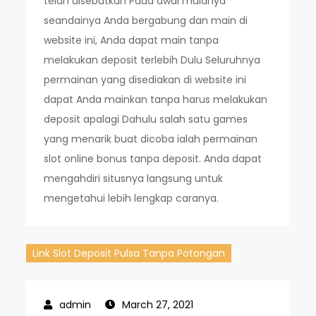
telah disebutkan Pada awal mulanya
seandainya Anda bergabung dan main di
website ini, Anda dapat main tanpa
melakukan deposit terlebih Dulu Seluruhnya
permainan yang disediakan di website ini
dapat Anda mainkan tanpa harus melakukan
deposit apalagi Dahulu salah satu games
yang menarik buat dicoba ialah permainan
slot online bonus tanpa deposit. Anda dapat
mengahdiri situsnya langsung untuk
mengetahui lebih lengkap caranya.
Link Slot Deposit Pulsa Tanpa Potongan
March 27, 2021