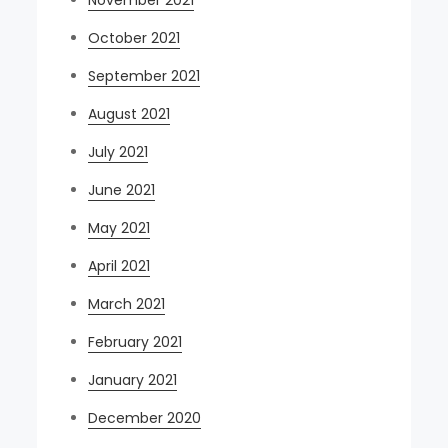
November 2021
October 2021
September 2021
August 2021
July 2021
June 2021
May 2021
April 2021
March 2021
February 2021
January 2021
December 2020