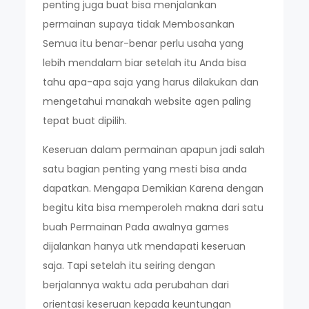
penting juga buat bisa menjalankan
permainan supaya tidak Membosankan
Semua itu benar-benar perlu usaha yang
lebih mendalam biar setelah itu Anda bisa
tahu apa-apa saja yang harus dilakukan dan
mengetahui manakah website agen paling
tepat buat dipilih.
Keseruan dalam permainan apapun jadi salah
satu bagian penting yang mesti bisa anda
dapatkan. Mengapa Demikian Karena dengan
begitu kita bisa memperoleh makna dari satu
buah Permainan Pada awalnya games
dijalankan hanya utk mendapati keseruan
saja. Tapi setelah itu seiring dengan
berjalannya waktu ada perubahan dari
orientasi keseruan kepada keuntungan