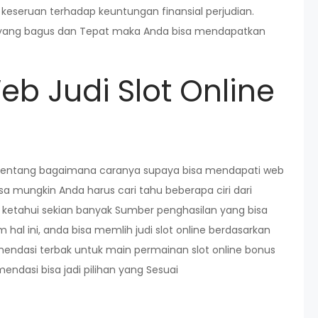
 keseruan terhadap keuntungan finansial perjudian.
gen yang bagus dan Tepat maka Anda bisa mendapatkan
b Judi Slot Online
 tentang bagaimana caranya supaya bisa mendapati web
isa mungkin Anda harus cari tahu beberapa ciri dari
a ketahui sekian banyak Sumber penghasilan yang bisa
hal ini, anda bisa memlih judi slot online berdasarkan
mendasi terbak untuk main permainan slot online bonus
endasi bisa jadi pilihan yang Sesuai