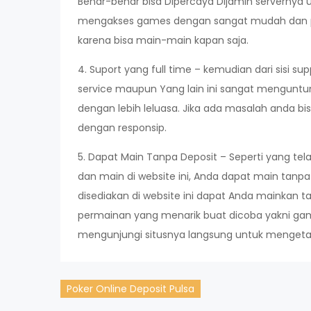
Benar-benar bisa Dipercaya Dijamin servernya 
mengakses games dengan sangat mudah dan pr
karena bisa main-main kapan saja.
4. Suport yang full time – kemudian dari sisi su
service maupun Yang lain ini sangat mengunt
dengan lebih leluasa. Jika ada masalah anda 
dengan responsip.
5. Dapat Main Tanpa Deposit – Seperti yang te
dan main di website ini, Anda dapat main tanp
disediakan di website ini dapat Anda mainkan t
permainan yang menarik buat dicoba yakni game
mengunjungi situsnya langsung untuk mengetah
Poker Online Deposit Pulsa