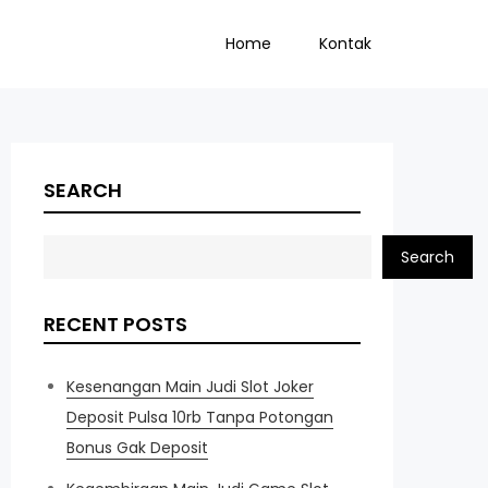
Home
Kontak
SEARCH
Search
RECENT POSTS
Kesenangan Main Judi Slot Joker
Deposit Pulsa 10rb Tanpa Potongan
Bonus Gak Deposit