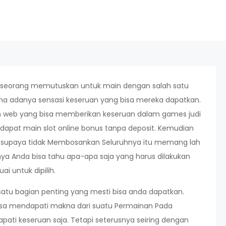
seseorang memutuskan untuk main dengan salah satu
ena adanya sensasi keseruan yang bisa mereka dapatkan.
han web yang bisa memberikan keseruan dalam games judi
 dapat main slot online bonus tanpa deposit. Kemudian
n supaya tidak Membosankan Seluruhnya itu memang lah
nya Anda bisa tahu apa-apa saja yang harus dilakukan
 untuk dipilih.
tu bagian penting yang mesti bisa anda dapatkan.
isa mendapati makna dari suatu Permainan Pada
ati keseruan saja. Tetapi seterusnya seiring dengan