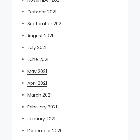
November 2021
October 2021
September 2021
August 2021
July 2021
June 2021
May 2021
April 2021
March 2021
February 2021
January 2021
December 2020