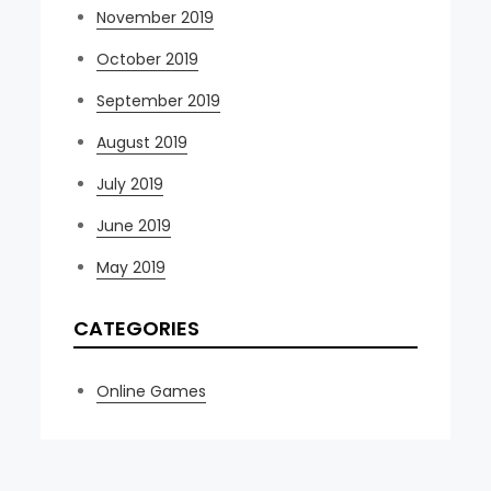
November 2019
October 2019
September 2019
August 2019
July 2019
June 2019
May 2019
CATEGORIES
Online Games