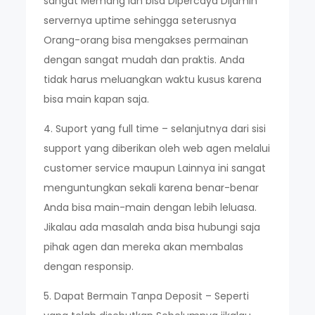
sangat Memang lah bisa Dipercaya Dijamin
servernya uptime sehingga seterusnya
Orang-orang bisa mengakses permainan
dengan sangat mudah dan praktis. Anda
tidak harus meluangkan waktu kusus karena
bisa main kapan saja.
4. Suport yang full time – selanjutnya dari sisi
support yang diberikan oleh web agen melalui
customer service maupun Lainnya ini sangat
menguntungkan sekali karena benar-benar
Anda bisa main-main dengan lebih leluasa.
Jikalau ada masalah anda bisa hubungi saja
pihak agen dan mereka akan membalas
dengan responsip.
5. Dapat Bermain Tanpa Deposit – Seperti