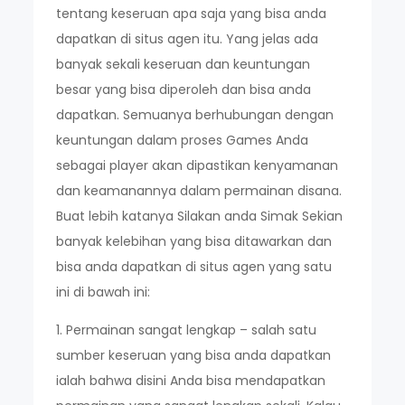
tentang keseruan apa saja yang bisa anda
dapatkan di situs agen itu. Yang jelas ada
banyak sekali keseruan dan keuntungan
besar yang bisa diperoleh dan bisa anda
dapatkan. Semuanya berhubungan dengan
keuntungan dalam proses Games Anda
sebagai player akan dipastikan kenyamanan
dan keamanannya dalam permainan disana.
Buat lebih katanya Silakan anda Simak Sekian
banyak kelebihan yang bisa ditawarkan dan
bisa anda dapatkan di situs agen yang satu
ini di bawah ini:
1. Permainan sangat lengkap – salah satu
sumber keseruan yang bisa anda dapatkan
ialah bahwa disini Anda bisa mendapatkan