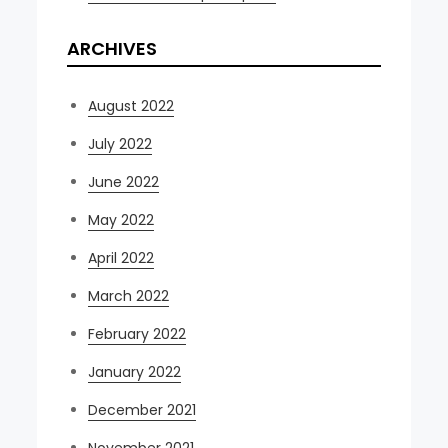
ARCHIVES
August 2022
July 2022
June 2022
May 2022
April 2022
March 2022
February 2022
January 2022
December 2021