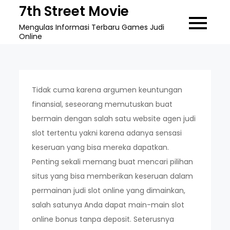
Skip
7th Street Movie
to
Mengulas Informasi Terbaru Games Judi
content
Online
Tidak cuma karena argumen keuntungan
finansial, seseorang memutuskan buat
bermain dengan salah satu website agen judi
slot tertentu yakni karena adanya sensasi
keseruan yang bisa mereka dapatkan.
Penting sekali memang buat mencari pilihan
situs yang bisa memberikan keseruan dalam
permainan judi slot online yang dimainkan,
salah satunya Anda dapat main-main slot
online bonus tanpa deposit. Seterusnya