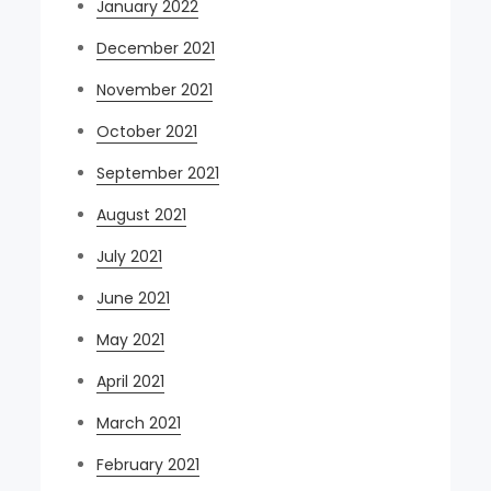
January 2022
December 2021
November 2021
October 2021
September 2021
August 2021
July 2021
June 2021
May 2021
April 2021
March 2021
February 2021