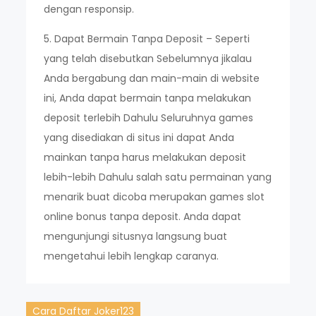
dengan responsip.
5. Dapat Bermain Tanpa Deposit – Seperti
yang telah disebutkan Sebelumnya jikalau
Anda bergabung dan main-main di website
ini, Anda dapat bermain tanpa melakukan
deposit terlebih Dahulu Seluruhnya games
yang disediakan di situs ini dapat Anda
mainkan tanpa harus melakukan deposit
lebih-lebih Dahulu salah satu permainan yang
menarik buat dicoba merupakan games slot
online bonus tanpa deposit. Anda dapat
mengunjungi situsnya langsung buat
mengetahui lebih lengkap caranya.
Cara Daftar Joker123