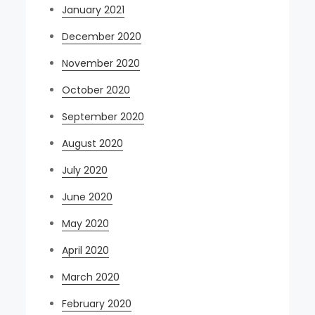
January 2021
December 2020
November 2020
October 2020
September 2020
August 2020
July 2020
June 2020
May 2020
April 2020
March 2020
February 2020