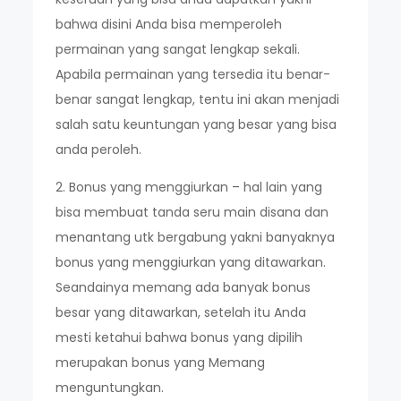
bahwa disini Anda bisa memperoleh
permainan yang sangat lengkap sekali.
Apabila permainan yang tersedia itu benar-
benar sangat lengkap, tentu ini akan menjadi
salah satu keuntungan yang besar yang bisa
anda peroleh.
2. Bonus yang menggiurkan – hal lain yang
bisa membuat tanda seru main disana dan
menantang utk bergabung yakni banyaknya
bonus yang menggiurkan yang ditawarkan.
Seandainya memang ada banyak bonus
besar yang ditawarkan, setelah itu Anda
mesti ketahui bahwa bonus yang dipilih
merupakan bonus yang Memang
menguntungkan.