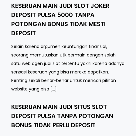
KESERUAN MAIN JUDI SLOT JOKER
DEPOSIT PULSA 5000 TANPA
POTONGAN BONUS TIDAK MESTI
DEPOSIT
Selain karena argumen keuntungan finansial,
seorang memutuskan utk bermain dengan salah
satu web agen judi slot tertentu yakni karena adanya
sensasi keseruan yang bisa mereka dapatkan.
Penting sekali benar-benar untuk mencari pilihan
website yang bisa […]
KESERUAN MAIN JUDI SITUS SLOT
DEPOSIT PULSA TANPA POTONGAN
BONUS TIDAK PERLU DEPOSIT