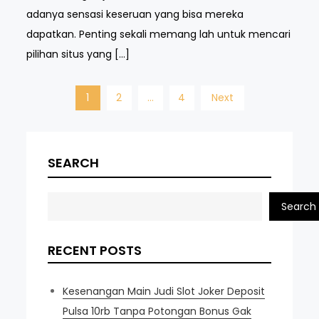
adanya sensasi keseruan yang bisa mereka
dapatkan. Penting sekali memang lah untuk mencari
pilihan situs yang […]
Posts
1
2
…
4
Next
pagination
SEARCH
Search
RECENT POSTS
Kesenangan Main Judi Slot Joker Deposit
Pulsa 10rb Tanpa Potongan Bonus Gak