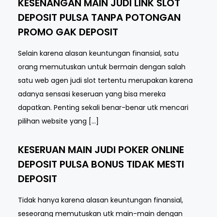
KESENANGAN MAIN JUDI LINK SLOT
DEPOSIT PULSA TANPA POTONGAN
PROMO GAK DEPOSIT
Selain karena alasan keuntungan finansial, satu
orang memutuskan untuk bermain dengan salah
satu web agen judi slot tertentu merupakan karena
adanya sensasi keseruan yang bisa mereka
dapatkan. Penting sekali benar-benar utk mencari
pilihan website yang […]
KESERUAN MAIN JUDI POKER ONLINE
DEPOSIT PULSA BONUS TIDAK MESTI
DEPOSIT
Tidak hanya karena alasan keuntungan finansial,
seseorang memutuskan utk main-main dengan