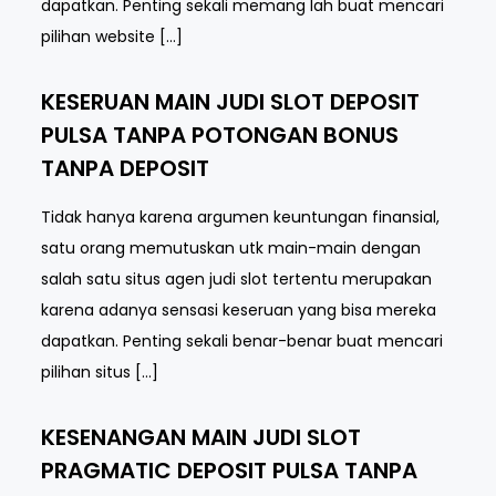
dapatkan. Penting sekali memang lah buat mencari
pilihan website […]
KESERUAN MAIN JUDI SLOT DEPOSIT
PULSA TANPA POTONGAN BONUS
TANPA DEPOSIT
Tidak hanya karena argumen keuntungan finansial,
satu orang memutuskan utk main-main dengan
salah satu situs agen judi slot tertentu merupakan
karena adanya sensasi keseruan yang bisa mereka
dapatkan. Penting sekali benar-benar buat mencari
pilihan situs […]
KESENANGAN MAIN JUDI SLOT
PRAGMATIC DEPOSIT PULSA TANPA