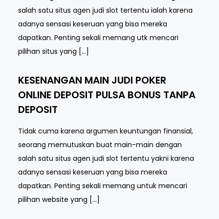
salah satu situs agen judi slot tertentu ialah karena
adanya sensasi keseruan yang bisa mereka
dapatkan. Penting sekali memang utk mencari
pilihan situs yang […]
KESENANGAN MAIN JUDI POKER
ONLINE DEPOSIT PULSA BONUS TANPA
DEPOSIT
Tidak cuma karena argumen keuntungan finansial,
seorang memutuskan buat main-main dengan
salah satu situs agen judi slot tertentu yakni karena
adanya sensasi keseruan yang bisa mereka
dapatkan. Penting sekali memang untuk mencari
pilihan website yang […]