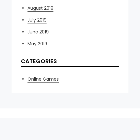
August 2019
July 2019
June 2019
May 2019
CATEGORIES
Online Games