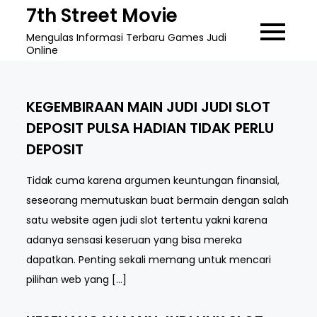
Skip
7th Street Movie
to
Mengulas Informasi Terbaru Games Judi
content
Online
KEGEMBIRAAN MAIN JUDI JUDI SLOT
DEPOSIT PULSA HADIAN TIDAK PERLU
DEPOSIT
Tidak cuma karena argumen keuntungan finansial,
seseorang memutuskan buat bermain dengan salah
satu website agen judi slot tertentu yakni karena
adanya sensasi keseruan yang bisa mereka
dapatkan. Penting sekali memang untuk mencari
pilihan web yang […]