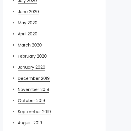
July 2020
June 2020
May 2020
April 2020
March 2020
February 2020
January 2020
December 2019
November 2019
October 2019
September 2019
August 2019