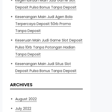
Kegembiraan Main Judi Game Slot
Deposit Pulsa Bonus Tanpa Deposit
Kesenangan Main Judi Agen Bola
Terpercaya Deposit 50rb Promo
Tanpa Deposit
Keseruan Main Judi Game Slot Deposit
Pulsa 10rb Tanpa Potongan Hadian
Tanpa Deposit
Kesenangan Main Judi Situs Slot
Deposit Pulsa Bonus Tanpa Deposit
ARCHIVES
August 2022
July 2022