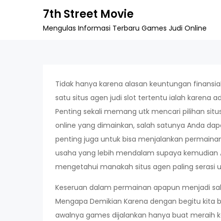
Skip
7th Street Movie
to
Mengulas Informasi Terbaru Games Judi Online
content
Tidak hanya karena alasan keuntungan finans
satu situs agen judi slot tertentu ialah karena
Penting sekali memang utk mencari pilihan sit
online yang dimainkan, salah satunya Anda dap
penting juga untuk bisa menjalankan permaina
usaha yang lebih mendalam supaya kemudian A
mengetahui manakah situs agen paling serasi unt
Keseruan dalam permainan apapun menjadi sala
Mengapa Demikian Karena dengan begitu kita b
awalnya games dijalankan hanya buat meraih k