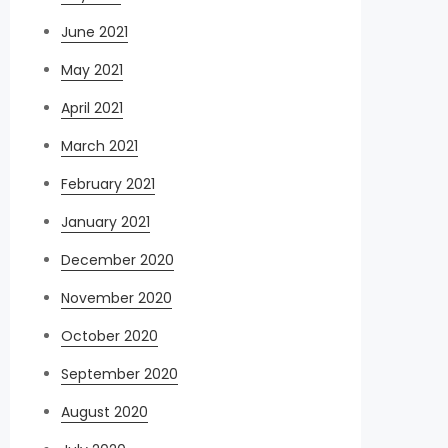
June 2021
May 2021
April 2021
March 2021
February 2021
January 2021
December 2020
November 2020
October 2020
September 2020
August 2020