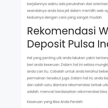
berjalannya waktu ada perubahan dari orientas
seandainya anda bisa jeli dalam memilih web
keduanya dengan cara yang sangat mudah.
Rekomendasi We
Deposit Pulsa I
Hal yang penting utk anda lakukan yakni tent
beri anda keseruan. Dalam hal ini sebisa mungki
anda cari itu. Cobalah untuk anda ketahui be
permainan tersebut juga. Dalam hal ini, anda bi
dan salah satu diantara rekomendasi terbak ut
adalah. mencari berdasarkan rekomendasi bisa ja
Keseruan yang Bisa Anda Peroleh