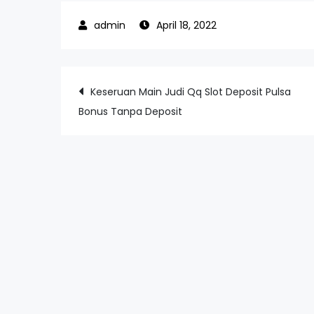
April 18, 2022
Post
Keseruan Main Judi Qq Slot Deposit Pulsa
Bonus Tanpa Deposit
navigation