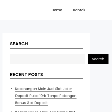
Home
Kontak
SEARCH
Search
RECENT POSTS
Kesenangan Main Judi Slot Joker
Deposit Pulsa 10rb Tanpa Potongan
Bonus Gak Deposit