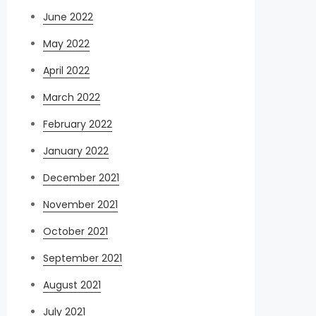
June 2022
May 2022
April 2022
March 2022
February 2022
January 2022
December 2021
November 2021
October 2021
September 2021
August 2021
July 2021