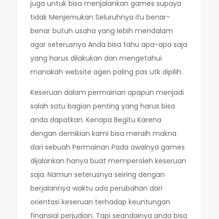
juga untuk bisa menjalankan games supaya
tidak Menjemukan Seluruhnya itu benar-
benar butuh usaha yang lebih mendalam
agar seterusnya Anda bisa tahu apa-apa saja
yang harus dilakukan dan mengetahui
manakah website agen paling pas utk dipilih.
Keseruan dalam permainan apapun menjadi
salah satu bagian penting yang harus bisa
anda dapatkan. Kenapa Begitu Karena
dengan demikian kami bisa meraih makna
dari sebuah Permainan Pada awalnya games
dijalankan hanya buat memperoleh keseruan
saja. Namun seterusnya seiring dengan
berjalannya waktu ada perubahan dari
orientasi keseruan terhadap keuntungan
finansial perjudian. Tapi seandainya anda bisa