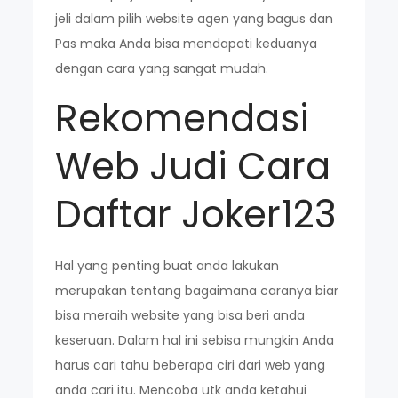
jeli dalam pilih website agen yang bagus dan
Pas maka Anda bisa mendapati keduanya
dengan cara yang sangat mudah.
Rekomendasi
Web Judi Cara
Daftar Joker123
Hal yang penting buat anda lakukan
merupakan tentang bagaimana caranya biar
bisa meraih website yang bisa beri anda
keseruan. Dalam hal ini sebisa mungkin Anda
harus cari tahu beberapa ciri dari web yang
anda cari itu. Mencoba utk anda ketahui