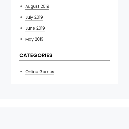
August 2019
July 2019
June 2019
May 2019
CATEGORIES
Online Games