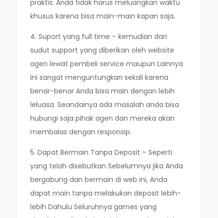
praktis. Anda tidak harus meluangkan waktu
khusus karena bisa main-main kapan saja.
4. Suport yang full time – kemudian dari
sudut support yang diberikan oleh website
agen lewat pembeli service maupun Lainnya
ini sangat menguntungkan sekali karena
benar-benar Anda bisa main dengan lebih
leluasa. Seandainya ada masalah anda bisa
hubungi saja pihak agen dan mereka akan
membalas dengan responsip.
5. Dapat Bermain Tanpa Deposit – Seperti
yang telah disebutkan Sebelumnya jika Anda
bergabung dan bermain di web ini, Anda
dapat main tanpa melakukan deposit lebih-
lebih Dahulu Seluruhnya games yang