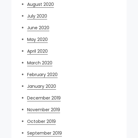
August 2020
July 2020
June 2020
May 2020
April 2020
March 2020
February 2020
January 2020
December 2019
November 2019
October 2019
September 2019