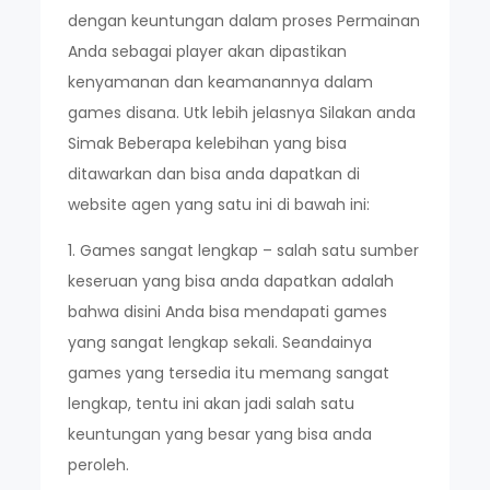
dengan keuntungan dalam proses Permainan
Anda sebagai player akan dipastikan
kenyamanan dan keamanannya dalam
games disana. Utk lebih jelasnya Silakan anda
Simak Beberapa kelebihan yang bisa
ditawarkan dan bisa anda dapatkan di
website agen yang satu ini di bawah ini:
1. Games sangat lengkap – salah satu sumber
keseruan yang bisa anda dapatkan adalah
bahwa disini Anda bisa mendapati games
yang sangat lengkap sekali. Seandainya
games yang tersedia itu memang sangat
lengkap, tentu ini akan jadi salah satu
keuntungan yang besar yang bisa anda
peroleh.