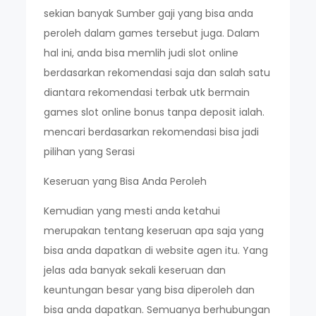
sekian banyak Sumber gaji yang bisa anda
peroleh dalam games tersebut juga. Dalam
hal ini, anda bisa memlih judi slot online
berdasarkan rekomendasi saja dan salah satu
diantara rekomendasi terbak utk bermain
games slot online bonus tanpa deposit ialah.
mencari berdasarkan rekomendasi bisa jadi
pilihan yang Serasi
Keseruan yang Bisa Anda Peroleh
Kemudian yang mesti anda ketahui
merupakan tentang keseruan apa saja yang
bisa anda dapatkan di website agen itu. Yang
jelas ada banyak sekali keseruan dan
keuntungan besar yang bisa diperoleh dan
bisa anda dapatkan. Semuanya berhubungan