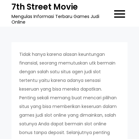
Skip
7th Street Movie
to
Mengulas Informasi Terbaru Games Judi
content
Online
Tidak hanya karena alasan keuntungan
finansial, seorang memutuskan utk bermain
dengan salah satu situs agen judi slot
tertentu yaitu karena adanya sensasi
keseruan yang bisa mereka dapatkan.
Penting sekali memang buat mencari pilihan
situs yang bisa memberikan keseruan dalam
games judi slot online yang dimainkan, salah
satunya Anda dapat bermain slot online
bonus tanpa deposit. Selanjutnya penting