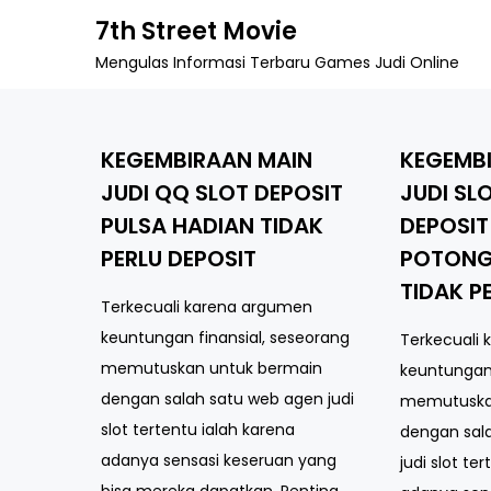
Skip
7th Street Movie
to
Mengulas Informasi Terbaru Games Judi Online
content
KEGEMBIRAAN MAIN
KEGEMB
JUDI QQ SLOT DEPOSIT
JUDI SL
PULSA HADIAN TIDAK
DEPOSIT
PERLU DEPOSIT
POTONG
TIDAK P
Terkecuali karena argumen
keuntungan finansial, seseorang
Terkecuali
memutuskan untuk bermain
keuntungan 
dengan salah satu web agen judi
memutuska
slot tertentu ialah karena
dengan sal
adanya sensasi keseruan yang
judi slot te