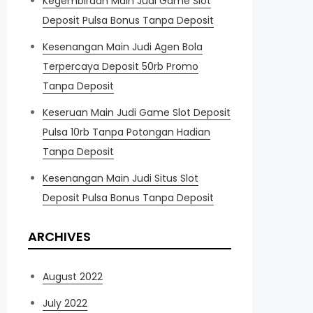
Kegembiraan Main Judi Game Slot
Deposit Pulsa Bonus Tanpa Deposit
Kesenangan Main Judi Agen Bola
Terpercaya Deposit 50rb Promo
Tanpa Deposit
Keseruan Main Judi Game Slot Deposit
Pulsa 10rb Tanpa Potongan Hadian
Tanpa Deposit
Kesenangan Main Judi Situs Slot
Deposit Pulsa Bonus Tanpa Deposit
ARCHIVES
August 2022
July 2022