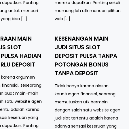
 dapatkan. Penting
mereka dapatkan. Penting sekali
ang untuk mencari
memang lah utk mencari pilihan
s yang bisa […]
web […]
IRAAN MAIN
KESENANGAN MAIN
TUS SLOT
JUDI SITUS SLOT
 PULSA HADIAN
DEPOSIT PULSA TANPA
ERLU DEPOSIT
POTONGAN BONUS
TANPA DEPOSIT
 karena argumen
finansial, seseorang
Tidak hanya karena alasan
n buat main-main
keuntungan finansial, seorang
ah satu website agen
memutuskan utk bermain
rtentu adalah karena
dengan salah satu website agen
sasi keseruan yang
judi slot tertentu adalah karena
 dapatkan. Penting
adanya sensasi keseruan yang