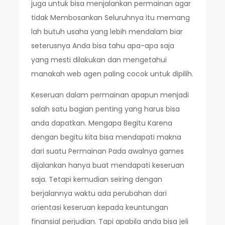
juga untuk bisa menjalankan permainan agar
tidak Membosankan Seluruhnya itu memang
lah butuh usaha yang lebih mendalam biar
seterusnya Anda bisa tahu apa-apa saja
yang mesti dilakukan dan mengetahui
manakah web agen paling cocok untuk dipilih.
Keseruan dalam permainan apapun menjadi
salah satu bagian penting yang harus bisa
anda dapatkan. Mengapa Begitu Karena
dengan begitu kita bisa mendapati makna
dari suatu Permainan Pada awalnya games
dijalankan hanya buat mendapati keseruan
saja. Tetapi kemudian seiring dengan
berjalannya waktu ada perubahan dari
orientasi keseruan kepada keuntungan
finansial perjudian. Tapi apabila anda bisa jeli