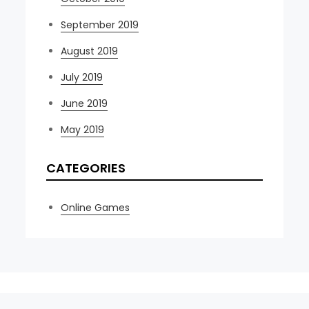
September 2019
August 2019
July 2019
June 2019
May 2019
CATEGORIES
Online Games