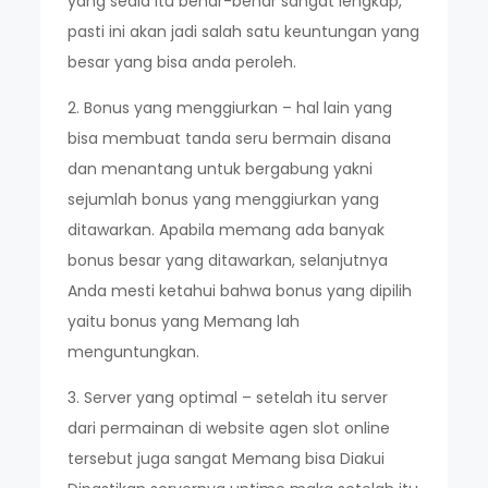
yang sedia itu benar-benar sangat lengkap,
pasti ini akan jadi salah satu keuntungan yang
besar yang bisa anda peroleh.
2. Bonus yang menggiurkan – hal lain yang
bisa membuat tanda seru bermain disana
dan menantang untuk bergabung yakni
sejumlah bonus yang menggiurkan yang
ditawarkan. Apabila memang ada banyak
bonus besar yang ditawarkan, selanjutnya
Anda mesti ketahui bahwa bonus yang dipilih
yaitu bonus yang Memang lah
menguntungkan.
3. Server yang optimal – setelah itu server
dari permainan di website agen slot online
tersebut juga sangat Memang bisa Diakui