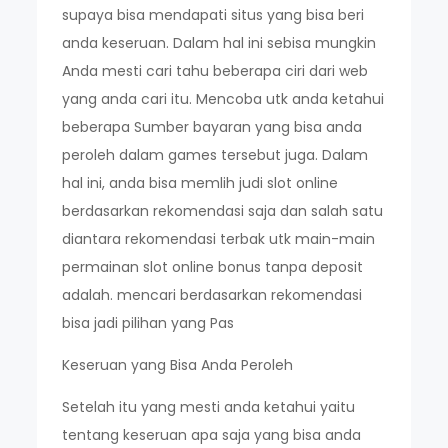
supaya bisa mendapati situs yang bisa beri
anda keseruan. Dalam hal ini sebisa mungkin
Anda mesti cari tahu beberapa ciri dari web
yang anda cari itu. Mencoba utk anda ketahui
beberapa Sumber bayaran yang bisa anda
peroleh dalam games tersebut juga. Dalam
hal ini, anda bisa memlih judi slot online
berdasarkan rekomendasi saja dan salah satu
diantara rekomendasi terbak utk main-main
permainan slot online bonus tanpa deposit
adalah. mencari berdasarkan rekomendasi
bisa jadi pilihan yang Pas
Keseruan yang Bisa Anda Peroleh
Setelah itu yang mesti anda ketahui yaitu
tentang keseruan apa saja yang bisa anda