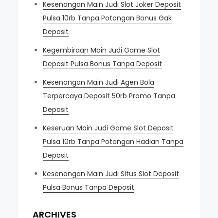
Kesenangan Main Judi Slot Joker Deposit
Pulsa 10rb Tanpa Potongan Bonus Gak
Deposit
Kegembiraan Main Judi Game Slot
Deposit Pulsa Bonus Tanpa Deposit
Kesenangan Main Judi Agen Bola
Terpercaya Deposit 50rb Promo Tanpa
Deposit
Keseruan Main Judi Game Slot Deposit
Pulsa 10rb Tanpa Potongan Hadian Tanpa
Deposit
Kesenangan Main Judi Situs Slot Deposit
Pulsa Bonus Tanpa Deposit
ARCHIVES