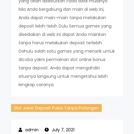
yang telah disebutkan Pada awal mulanya
bila Anda bergabung dan main di web ini,
Anda dapat main-main tanpa melakukan
deposit lebih-lebih Dulu Semua games yang
disediakan di web ini dapat Anda mainkan
tanpa harus melakukan deposit terlebih
Dahulu salah satu games yang menarik untuk
dicoba yakni permainan slot online bonus
tanpa deposit. Anda dapat mengahdiri
situsnya langsung untuk mengetahui lebih
lengkap caranya.
Slot Joker Deposit Pulsa Tanpa Potongan
July 7, 2021