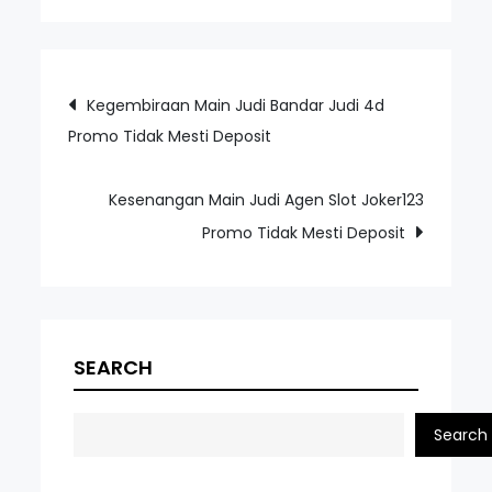
Post
Kegembiraan Main Judi Bandar Judi 4d
Promo Tidak Mesti Deposit
navigation
Kesenangan Main Judi Agen Slot Joker123
Promo Tidak Mesti Deposit
SEARCH
Search