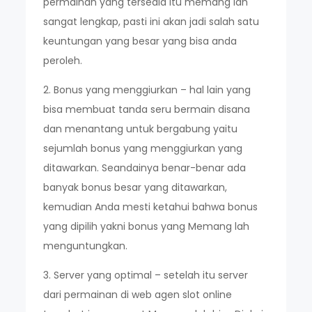
permainan yang tersedia itu memang lah
sangat lengkap, pasti ini akan jadi salah satu
keuntungan yang besar yang bisa anda
peroleh.
2. Bonus yang menggiurkan – hal lain yang
bisa membuat tanda seru bermain disana
dan menantang untuk bergabung yaitu
sejumlah bonus yang menggiurkan yang
ditawarkan. Seandainya benar-benar ada
banyak bonus besar yang ditawarkan,
kemudian Anda mesti ketahui bahwa bonus
yang dipilih yakni bonus yang Memang lah
menguntungkan.
3. Server yang optimal – setelah itu server
dari permainan di web agen slot online