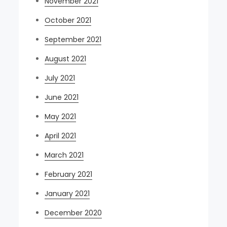
November 2021
October 2021
September 2021
August 2021
July 2021
June 2021
May 2021
April 2021
March 2021
February 2021
January 2021
December 2020