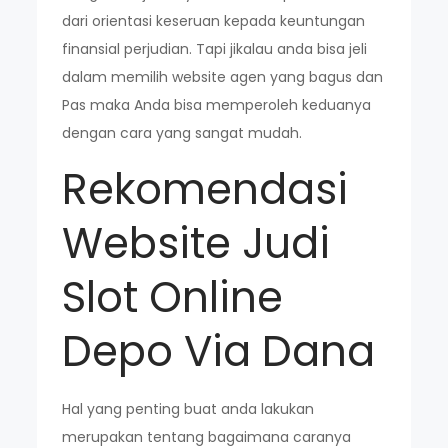
dari orientasi keseruan kepada keuntungan
finansial perjudian. Tapi jikalau anda bisa jeli
dalam memilih website agen yang bagus dan
Pas maka Anda bisa memperoleh keduanya
dengan cara yang sangat mudah.
Rekomendasi
Website Judi
Slot Online
Depo Via Dana
Hal yang penting buat anda lakukan
merupakan tentang bagaimana caranya