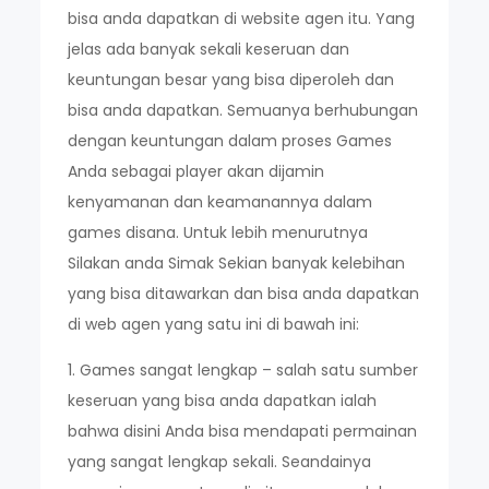
bisa anda dapatkan di website agen itu. Yang
jelas ada banyak sekali keseruan dan
keuntungan besar yang bisa diperoleh dan
bisa anda dapatkan. Semuanya berhubungan
dengan keuntungan dalam proses Games
Anda sebagai player akan dijamin
kenyamanan dan keamanannya dalam
games disana. Untuk lebih menurutnya
Silakan anda Simak Sekian banyak kelebihan
yang bisa ditawarkan dan bisa anda dapatkan
di web agen yang satu ini di bawah ini:
1. Games sangat lengkap – salah satu sumber
keseruan yang bisa anda dapatkan ialah
bahwa disini Anda bisa mendapati permainan
yang sangat lengkap sekali. Seandainya