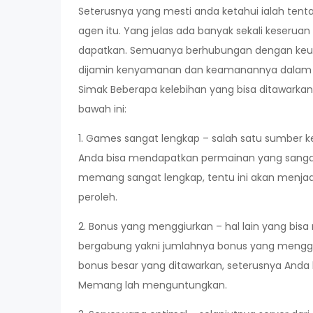
Seterusnya yang mesti anda ketahui ialah tent
agen itu. Yang jelas ada banyak sekali keserua
dapatkan. Semuanya berhubungan dengan keun
dijamin kenyamanan dan keamanannya dalam pe
Simak Beberapa kelebihan yang bisa ditawarkan 
bawah ini:
1. Games sangat lengkap – salah satu sumber k
Anda bisa mendapatkan permainan yang sangat 
memang sangat lengkap, tentu ini akan menjad
peroleh.
2. Bonus yang menggiurkan – hal lain yang bi
bergabung yakni jumlahnya bonus yang menggi
bonus besar yang ditawarkan, seterusnya Anda 
Memang lah menguntungkan.