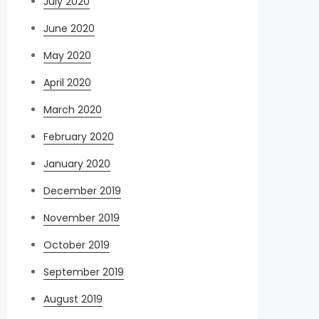
July 2020
June 2020
May 2020
April 2020
March 2020
February 2020
January 2020
December 2019
November 2019
October 2019
September 2019
August 2019