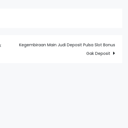
Kegembiraan Main Judi Deposit Pulsa Slot Bonus
k
Gak Deposit