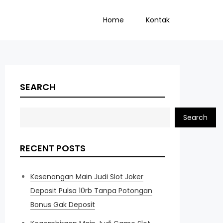
Home
Kontak
SEARCH
Search
RECENT POSTS
Kesenangan Main Judi Slot Joker
Deposit Pulsa 10rb Tanpa Potongan
Bonus Gak Deposit