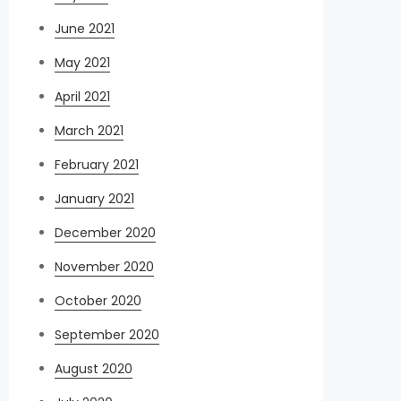
June 2021
May 2021
April 2021
March 2021
February 2021
January 2021
December 2020
November 2020
October 2020
September 2020
August 2020