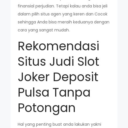
finansial perjudian. Tetapi kalau anda bisa jeli
dalam pilih situs agen yang keren dan Cocok
sehingga Anda bisa meraih keduanya dengan
cara yang sangat mudah.
Rekomendasi
Situs Judi Slot
Joker Deposit
Pulsa Tanpa
Potongan
Hal yang penting buat anda lakukan yakni