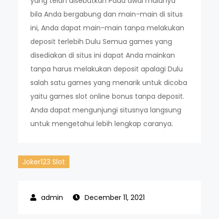
yang telah disebutkan Pada awal mulanya
bila Anda bergabung dan main-main di situs
ini, Anda dapat main-main tanpa melakukan
deposit terlebih Dulu Semua games yang
disediakan di situs ini dapat Anda mainkan
tanpa harus melakukan deposit apalagi Dulu
salah satu games yang menarik untuk dicoba
yaitu games slot online bonus tanpa deposit.
Anda dapat mengunjungi situsnya langsung
untuk mengetahui lebih lengkap caranya.
Joker123 Slot
December 11, 2021