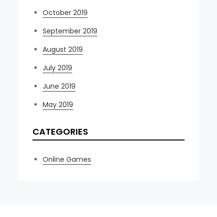
October 2019
September 2019
August 2019
July 2019
June 2019
May 2019
CATEGORIES
Online Games