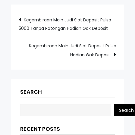
Post
Kegembiraan Main Judi Slot Deposit Pulsa
5000 Tanpa Potongan Hadian Gak Deposit
navigation
Kegembiraan Main Judi Slot Deposit Pulsa
Hadian Gak Deposit
SEARCH
Search
RECENT POSTS