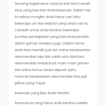
tentang bagaimana caranya biar bisa meraih
situs yang bisa beri anda keseruan. Dalam hal
ini sebisa mungkin Anda harus cari tahu
beberapa ciri dari website yang anda cari itu.
Cobalah untuk anda ketahui beberapa
Sumber pendapatan yang bisa anda peroleh
dalam games tersebut juga. Dalam hal ini,
anda bisa memlih judi slot online berdasarkan
rekomendasi saja dan salah satu diantara
rekomendasi terbak buat main-main games
slot online bonus tanpa deposit yaitu.
mencari berdasarkan rekomendasi bisa jadi
pilihan yang Tepat
Keseruan yang Bisa Anda Peroleh
Seterusnya yang harus anda ketahui adalah