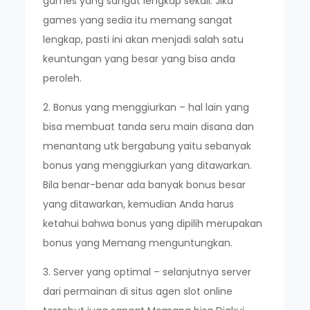
games yang sangat lengkap sekali. Jika
games yang sedia itu memang sangat
lengkap, pasti ini akan menjadi salah satu
keuntungan yang besar yang bisa anda
peroleh.
2. Bonus yang menggiurkan – hal lain yang
bisa membuat tanda seru main disana dan
menantang utk bergabung yaitu sebanyak
bonus yang menggiurkan yang ditawarkan.
Bila benar-benar ada banyak bonus besar
yang ditawarkan, kemudian Anda harus
ketahui bahwa bonus yang dipilih merupakan
bonus yang Memang menguntungkan.
3. Server yang optimal – selanjutnya server
dari permainan di situs agen slot online