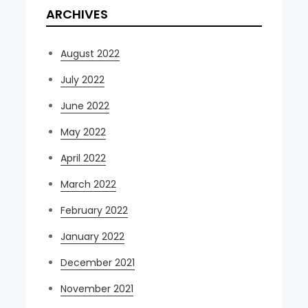
ARCHIVES
August 2022
July 2022
June 2022
May 2022
April 2022
March 2022
February 2022
January 2022
December 2021
November 2021