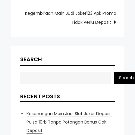
navigation
Kegembiraan Main Judi Joker123 Apk Promo
Tidak Perlu Deposit
SEARCH
Search
RECENT POSTS
Kesenangan Main Judi Slot Joker Deposit
Pulsa 10rb Tanpa Potongan Bonus Gak
Deposit