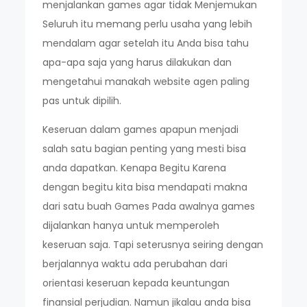
menjalankan games agar tidak Menjemukan
Seluruh itu memang perlu usaha yang lebih
mendalam agar setelah itu Anda bisa tahu
apa-apa saja yang harus dilakukan dan
mengetahui manakah website agen paling
pas untuk dipilih.
Keseruan dalam games apapun menjadi
salah satu bagian penting yang mesti bisa
anda dapatkan. Kenapa Begitu Karena
dengan begitu kita bisa mendapati makna
dari satu buah Games Pada awalnya games
dijalankan hanya untuk memperoleh
keseruan saja. Tapi seterusnya seiring dengan
berjalannya waktu ada perubahan dari
orientasi keseruan kepada keuntungan
finansial perjudian. Namun jikalau anda bisa