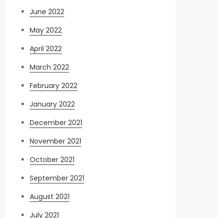
June 2022
May 2022
April 2022
March 2022
February 2022
January 2022
December 2021
November 2021
October 2021
September 2021
August 2021
July 2021