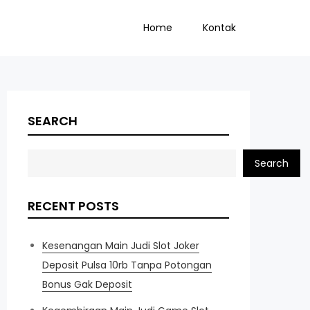
Home
Kontak
SEARCH
Search
RECENT POSTS
Kesenangan Main Judi Slot Joker
Deposit Pulsa 10rb Tanpa Potongan
Bonus Gak Deposit