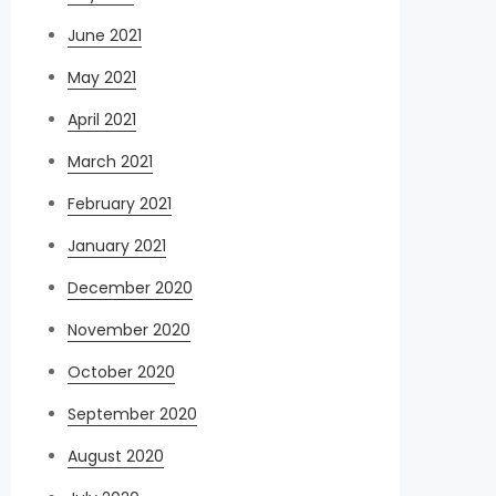
June 2021
May 2021
April 2021
March 2021
February 2021
January 2021
December 2020
November 2020
October 2020
September 2020
August 2020