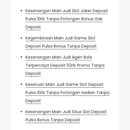
Kesenangan Main Judi Slot Joker Deposit
Pulsa 10rb Tanpa Potongan Bonus Gak
Deposit
Kegembiraan Main Judi Game Slot
Deposit Pulsa Bonus Tanpa Deposit
Kesenangan Main Judi Agen Bola
Terpercaya Deposit 50rb Promo Tanpa
Deposit
Keseruan Main Judi Game Slot Deposit
Pulsa 10rb Tanpa Potongan Hadian Tanpa
Deposit
Kesenangan Main Judi Situs Slot Deposit
Pulsa Bonus Tanpa Deposit