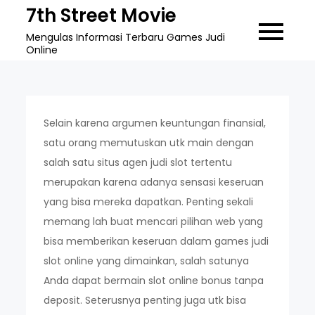
Skip
7th Street Movie
to
Mengulas Informasi Terbaru Games Judi
content
Online
Selain karena argumen keuntungan finansial,
satu orang memutuskan utk main dengan
salah satu situs agen judi slot tertentu
merupakan karena adanya sensasi keseruan
yang bisa mereka dapatkan. Penting sekali
memang lah buat mencari pilihan web yang
bisa memberikan keseruan dalam games judi
slot online yang dimainkan, salah satunya
Anda dapat bermain slot online bonus tanpa
deposit. Seterusnya penting juga utk bisa