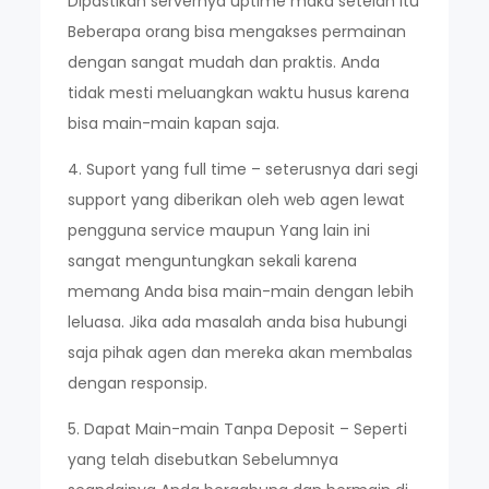
Dipastikan servernya uptime maka setelah itu
Beberapa orang bisa mengakses permainan
dengan sangat mudah dan praktis. Anda
tidak mesti meluangkan waktu husus karena
bisa main-main kapan saja.
4. Suport yang full time – seterusnya dari segi
support yang diberikan oleh web agen lewat
pengguna service maupun Yang lain ini
sangat menguntungkan sekali karena
memang Anda bisa main-main dengan lebih
leluasa. Jika ada masalah anda bisa hubungi
saja pihak agen dan mereka akan membalas
dengan responsip.
5. Dapat Main-main Tanpa Deposit – Seperti
yang telah disebutkan Sebelumnya