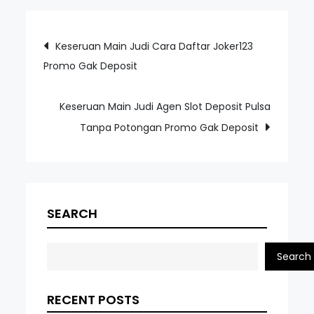
Post
Keseruan Main Judi Cara Daftar Joker123
Promo Gak Deposit
navigation
Keseruan Main Judi Agen Slot Deposit Pulsa
Tanpa Potongan Promo Gak Deposit
SEARCH
Search
RECENT POSTS