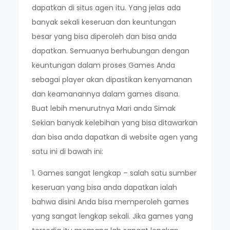
dapatkan di situs agen itu. Yang jelas ada
banyak sekali keseruan dan keuntungan
besar yang bisa diperoleh dan bisa anda
dapatkan. Semuanya berhubungan dengan
keuntungan dalam proses Games Anda
sebagai player akan dipastikan kenyamanan
dan keamanannya dalam games disana.
Buat lebih menurutnya Mari anda Simak
Sekian banyak kelebihan yang bisa ditawarkan
dan bisa anda dapatkan di website agen yang
satu ini di bawah ini:
1. Games sangat lengkap – salah satu sumber
keseruan yang bisa anda dapatkan ialah
bahwa disini Anda bisa memperoleh games
yang sangat lengkap sekali. Jika games yang