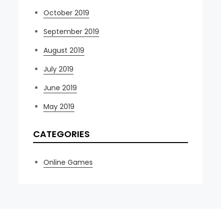
October 2019
September 2019
August 2019
July 2019
June 2019
May 2019
CATEGORIES
Online Games