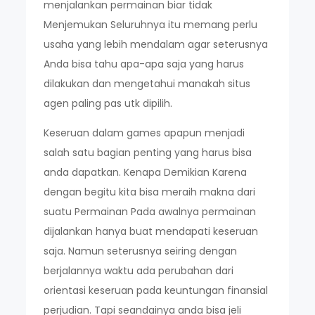
menjalankan permainan biar tidak
Menjemukan Seluruhnya itu memang perlu
usaha yang lebih mendalam agar seterusnya
Anda bisa tahu apa-apa saja yang harus
dilakukan dan mengetahui manakah situs
agen paling pas utk dipilih.
Keseruan dalam games apapun menjadi
salah satu bagian penting yang harus bisa
anda dapatkan. Kenapa Demikian Karena
dengan begitu kita bisa meraih makna dari
suatu Permainan Pada awalnya permainan
dijalankan hanya buat mendapati keseruan
saja. Namun seterusnya seiring dengan
berjalannya waktu ada perubahan dari
orientasi keseruan pada keuntungan finansial
perjudian. Tapi seandainya anda bisa jeli