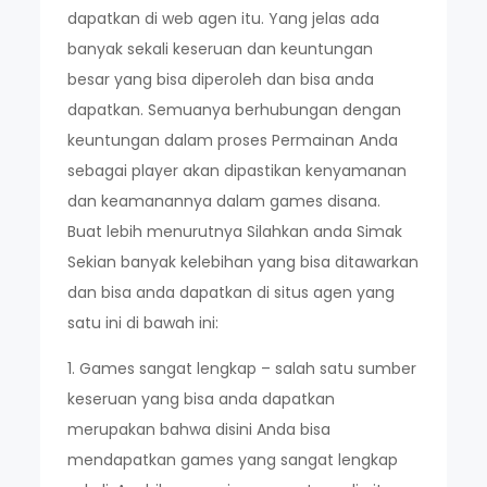
dapatkan di web agen itu. Yang jelas ada
banyak sekali keseruan dan keuntungan
besar yang bisa diperoleh dan bisa anda
dapatkan. Semuanya berhubungan dengan
keuntungan dalam proses Permainan Anda
sebagai player akan dipastikan kenyamanan
dan keamanannya dalam games disana.
Buat lebih menurutnya Silahkan anda Simak
Sekian banyak kelebihan yang bisa ditawarkan
dan bisa anda dapatkan di situs agen yang
satu ini di bawah ini:
1. Games sangat lengkap – salah satu sumber
keseruan yang bisa anda dapatkan
merupakan bahwa disini Anda bisa
mendapatkan games yang sangat lengkap