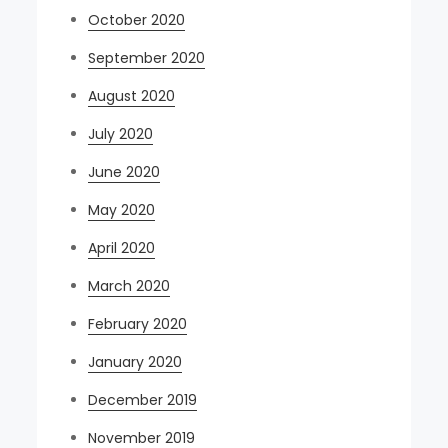
October 2020
September 2020
August 2020
July 2020
June 2020
May 2020
April 2020
March 2020
February 2020
January 2020
December 2019
November 2019