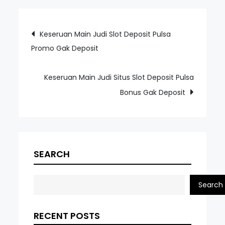
Post
Keseruan Main Judi Slot Deposit Pulsa
Promo Gak Deposit
navigation
Keseruan Main Judi Situs Slot Deposit Pulsa
Bonus Gak Deposit
SEARCH
Search
RECENT POSTS