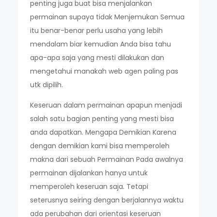
penting juga buat bisa menjalankan
permainan supaya tidak Menjemukan Semua
itu benar-benar perlu usaha yang lebih
mendalam biar kemudian Anda bisa tahu
apa-apa saja yang mesti dilakukan dan
mengetahui manakah web agen paling pas
utk dipilih.
Keseruan dalam permainan apapun menjadi
salah satu bagian penting yang mesti bisa
anda dapatkan. Mengapa Demikian Karena
dengan demikian kami bisa memperoleh
makna dari sebuah Permainan Pada awalnya
permainan dijalankan hanya untuk
memperoleh keseruan saja. Tetapi
seterusnya seiring dengan berjalannya waktu
ada perubahan dari orientasi keseruan