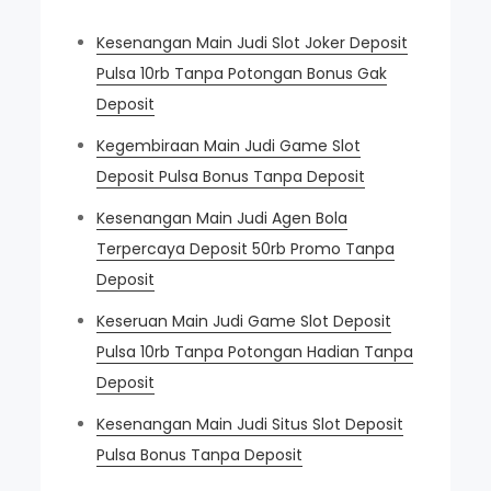
Kesenangan Main Judi Slot Joker Deposit
Pulsa 10rb Tanpa Potongan Bonus Gak
Deposit
Kegembiraan Main Judi Game Slot
Deposit Pulsa Bonus Tanpa Deposit
Kesenangan Main Judi Agen Bola
Terpercaya Deposit 50rb Promo Tanpa
Deposit
Keseruan Main Judi Game Slot Deposit
Pulsa 10rb Tanpa Potongan Hadian Tanpa
Deposit
Kesenangan Main Judi Situs Slot Deposit
Pulsa Bonus Tanpa Deposit