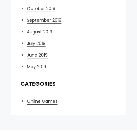
October 2019
September 2019
August 2019
July 2019
June 2019
May 2019
CATEGORIES
Online Games