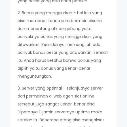
yang besar yang bisa anda peroleh.
2. Bonus yang menggiurkan – hal lain yang
bisa membuat tanda seru bermain disana
dan menantang utk bergabung yaitu
banyaknya bonus yang menggiurkan yang
ditawarkan. Seandainya memang lah ada
banyak bonus besar yang ditawarkan, setelah
itu Anda harus ketahui bahwa bonus yang
dipilih yaitu bonus yang Benar-benar
menguntungkan.
3. Server yang optimal – selanjutnya server
dari permainan di web agen slot online
tersebut juga sangat Benar-benar bisa
Dipercaya Dijamin servernya uptime maka
setelah itu Beberapa orang bisa mengakses