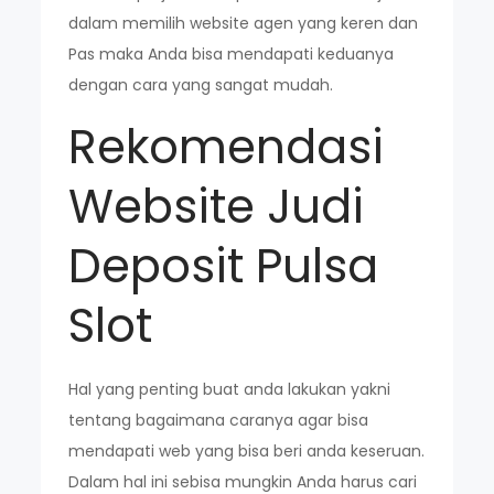
dalam memilih website agen yang keren dan
Pas maka Anda bisa mendapati keduanya
dengan cara yang sangat mudah.
Rekomendasi
Website Judi
Deposit Pulsa
Slot
Hal yang penting buat anda lakukan yakni
tentang bagaimana caranya agar bisa
mendapati web yang bisa beri anda keseruan.
Dalam hal ini sebisa mungkin Anda harus cari