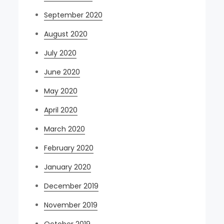
September 2020
August 2020
July 2020
June 2020
May 2020
April 2020
March 2020
February 2020
January 2020
December 2019
November 2019