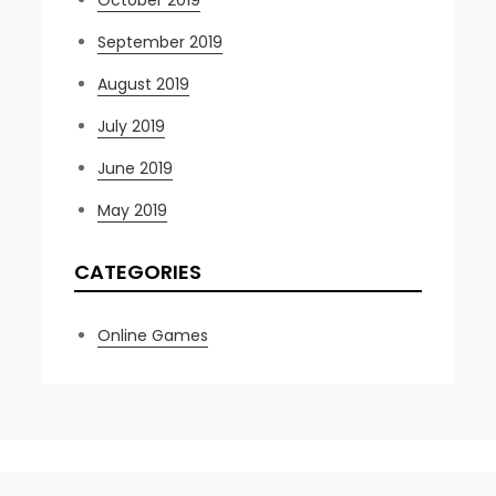
October 2019
September 2019
August 2019
July 2019
June 2019
May 2019
CATEGORIES
Online Games