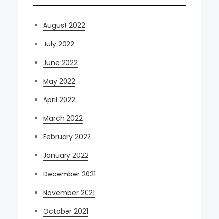
August 2022
July 2022
June 2022
May 2022
April 2022
March 2022
February 2022
January 2022
December 2021
November 2021
October 2021