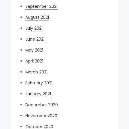
September 2021
August 2021
July 2021
June 2021
May 2021
April 2021
March 2021
February 2021
January 2021
December 2020
November 2020
October 2020