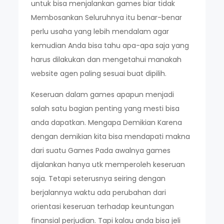
untuk bisa menjalankan games biar tidak
Membosankan Seluruhnya itu benar-benar
perlu usaha yang lebih mendalam agar
kemudian Anda bisa tahu apa-apa saja yang
harus dilakukan dan mengetahui manakah
website agen paling sesuai buat dipilih.
Keseruan dalam games apapun menjadi
salah satu bagian penting yang mesti bisa
anda dapatkan. Mengapa Demikian Karena
dengan demikian kita bisa mendapati makna
dari suatu Games Pada awalnya games
dijalankan hanya utk memperoleh keseruan
saja. Tetapi seterusnya seiring dengan
berjalannya waktu ada perubahan dari
orientasi keseruan terhadap keuntungan
finansial perjudian. Tapi kalau anda bisa jeli