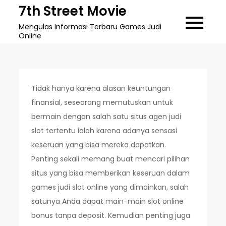
Skip
7th Street Movie
to
Mengulas Informasi Terbaru Games Judi
content
Online
Tidak hanya karena alasan keuntungan
finansial, seseorang memutuskan untuk
bermain dengan salah satu situs agen judi
slot tertentu ialah karena adanya sensasi
keseruan yang bisa mereka dapatkan.
Penting sekali memang buat mencari pilihan
situs yang bisa memberikan keseruan dalam
games judi slot online yang dimainkan, salah
satunya Anda dapat main-main slot online
bonus tanpa deposit. Kemudian penting juga