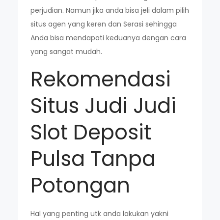
perjudian. Namun jika anda bisa jeli dalam pilih
situs agen yang keren dan Serasi sehingga
Anda bisa mendapati keduanya dengan cara
yang sangat mudah.
Rekomendasi
Situs Judi Judi
Slot Deposit
Pulsa Tanpa
Potongan
Hal yang penting utk anda lakukan yakni