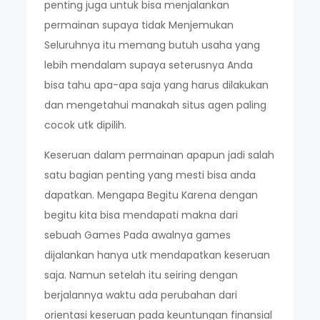
penting juga untuk bisa menjalankan
permainan supaya tidak Menjemukan
Seluruhnya itu memang butuh usaha yang
lebih mendalam supaya seterusnya Anda
bisa tahu apa-apa saja yang harus dilakukan
dan mengetahui manakah situs agen paling
cocok utk dipilih.
Keseruan dalam permainan apapun jadi salah
satu bagian penting yang mesti bisa anda
dapatkan. Mengapa Begitu Karena dengan
begitu kita bisa mendapati makna dari
sebuah Games Pada awalnya games
dijalankan hanya utk mendapatkan keseruan
saja. Namun setelah itu seiring dengan
berjalannya waktu ada perubahan dari
orientasi keseruan pada keuntungan finansial