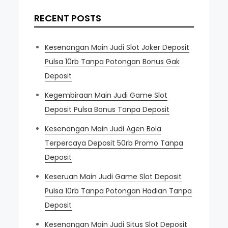
RECENT POSTS
Kesenangan Main Judi Slot Joker Deposit
Pulsa 10rb Tanpa Potongan Bonus Gak
Deposit
Kegembiraan Main Judi Game Slot
Deposit Pulsa Bonus Tanpa Deposit
Kesenangan Main Judi Agen Bola
Terpercaya Deposit 50rb Promo Tanpa
Deposit
Keseruan Main Judi Game Slot Deposit
Pulsa 10rb Tanpa Potongan Hadian Tanpa
Deposit
Kesenangan Main Judi Situs Slot Deposit