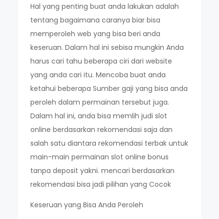
Hal yang penting buat anda lakukan adalah
tentang bagaimana caranya biar bisa
memperoleh web yang bisa beri anda
keseruan. Dalam hal ini sebisa mungkin Anda
harus cari tahu beberapa ciri dari website
yang anda cari itu. Mencoba buat anda
ketahui beberapa Sumber gaji yang bisa anda
peroleh dalam permainan tersebut juga.
Dalam hal ini, anda bisa memlih judi slot
online berdasarkan rekomendasi saja dan
salah satu diantara rekomendasi terbak untuk
main-main permainan slot online bonus
tanpa deposit yakni. mencari berdasarkan
rekomendasi bisa jadi pilihan yang Cocok
Keseruan yang Bisa Anda Peroleh