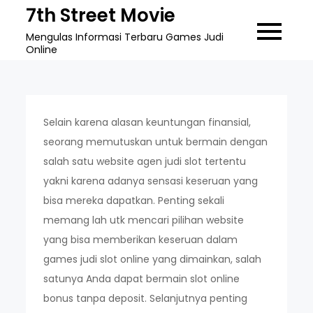
Skip
7th Street Movie
to
Mengulas Informasi Terbaru Games Judi
content
Online
Selain karena alasan keuntungan finansial,
seorang memutuskan untuk bermain dengan
salah satu website agen judi slot tertentu
yakni karena adanya sensasi keseruan yang
bisa mereka dapatkan. Penting sekali
memang lah utk mencari pilihan website
yang bisa memberikan keseruan dalam
games judi slot online yang dimainkan, salah
satunya Anda dapat bermain slot online
bonus tanpa deposit. Selanjutnya penting