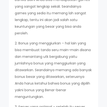
yang sangat lengkap sekali. Seandainya
games yang sedia itu memang lah sangat
lengkap, tentu ini akan jadi salah satu
keuntungan yang besar yang bisa anda
peroleh.
2. Bonus yang menggiurkan – hal lain yang
bisa membuat tanda seru main-main disana
dan menantang utk bergabung yaitu
jumlahnya bonus yang menggiurkan yang
ditawarkan. Seandainya memang ada banyak
bonus besar yang ditawarkan, seterusnya
Anda harus ketahui bahwa bonus yang dipilih
yakni bonus yang Benar-benar
menguntungkan.
3. Server yang optimal – setelah itu server