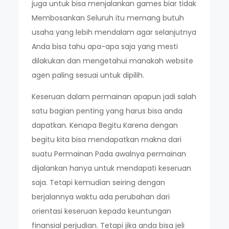
juga untuk bisa menjalankan games biar tidak
Membosankan Seluruh itu memang butuh
usaha yang lebih mendalam agar selanjutnya
Anda bisa tahu apa-apa saja yang mesti
dilakukan dan mengetahui manakah website
agen paling sesuai untuk dipilih.
Keseruan dalam permainan apapun jadi salah
satu bagian penting yang harus bisa anda
dapatkan. Kenapa Begitu Karena dengan
begitu kita bisa mendapatkan makna dari
suatu Permainan Pada awalnya permainan
dijalankan hanya untuk mendapati keseruan
saja. Tetapi kemudian seiring dengan
berjalannya waktu ada perubahan dari
orientasi keseruan kepada keuntungan
finansial perjudian. Tetapi jika anda bisa jeli