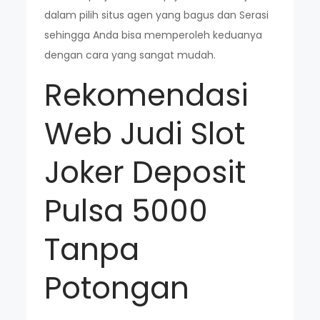
dalam pilih situs agen yang bagus dan Serasi
sehingga Anda bisa memperoleh keduanya
dengan cara yang sangat mudah.
Rekomendasi
Web Judi Slot
Joker Deposit
Pulsa 5000
Tanpa
Potongan