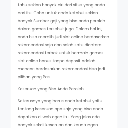
tahu sekian banyak ciri dari situs yang anda
cari itu. Coba untuk anda ketahui sekian
banyak Sumber gaji yang bisa anda peroleh
dalam games tersebut juga. Dalam hal ini,
anda bisa memlih judi slot online berdasarkan
rekomendasi saja dan salah satu diantara
rekomendasi terbak untuk bermain games
slot online bonus tanpa deposit adalah.
mencari berdasarkan rekomendasi bisa jadi
pilihan yang Pas
Keseruan yang Bisa Anda Peroleh
Seterusnya yang harus anda ketahui yaitu
tentang keseruan apa saja yang bisa anda
dapatkan di web agen itu. Yang jelas ada
banyak sekali keseruan dan keuntungan