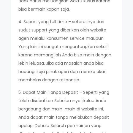
tidak harus meluangkan waktu kusus karena
bisa bermain kapan saja.
4. Suport yang full time – seterusnya dari
sudut support yang diberikan oleh website
agen melalui konsumen service maupun
Yang lain ini sangat menguntungkan sekali
karena memang lah Anda bisa main dengan
lebih leluasa. Jika ada masalah anda bisa
hubungi saja pihak agen dan mereka akan
membalas dengan responsip.
5. Dapat Main Tanpa Deposit – Seperti yang
telah disebutkan Sebelumnya jikalau Anda
bergabung dan main-main di website ini,
Anda dapat main tanpa melakukan deposit
apalagi Dahulu Seluruh permainan yang