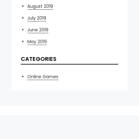
August 2019
July 2019
June 2019
May 2019
CATEGORIES
Online Games