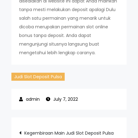
disediakan di website ini dapat Anda mainkan
tanpa mesti melakukan deposit apalagi Dulu
salah satu permainan yang menarik untuk
dicoba merupakan permainan slot online
bonus tanpa deposit. Anda dapat
mengunjungi situsnya langsung buat
mengetahui lebih lengkap caranya.
Judi Slot Deposit Pulsa
July 7, 2022
Post
Kegembiraan Main Judi Slot Deposit Pulsa