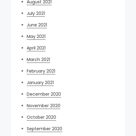
August 2021
July 2021
June 2021
May 2021
April 2021
March 2021
February 2021
January 2021
December 2020
November 2020
October 2020
September 2020