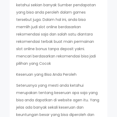
ketahui sekian banyak Sumber pendapatan
yang bisa anda peroleh dalam games
tersebut juga. Dalam hal ini, anda bisa
memlih judi slot online berdasarkan
rekomendasi saja dan salah satu diantara
rekomendasi terbak buat main permainan
slot online bonus tanpa deposit yakni.
mencari berdasarkan rekomendasi bisa jadi
pilihan yang Cocok
Keseruan yang Bisa Anda Peroleh
Seterusnya yang mesti anda ketahui
merupakan tentang keseruan apa saja yang
bisa anda dapatkan di website agen itu. Yang
jelas ada banyak sekali keseruan dan
keuntungan besar yang bisa diperoleh dan