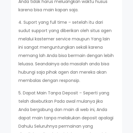
Anda tidak harus meluangkan waktu husus
karena bisa main kapan saja.
4. Suport yang full time – setelah itu dari
sudut support yang diberikan oleh situs agen
melalui kastemer service maupun Yang lain
ini sangat menguntungkan sekali karena
memang lah Anda bisa bermain dengan lebih
leluasa. Seandainya ada masalah anda bisa
hubungi saja pihak agen dan mereka akan
membalas dengan responsip.
5. Dapat Main Tanpa Deposit – Seperti yang
telah disebutkan Pada awal mulanya jika
Anda bergabung dan main di web ini, Anda
dapat main tanpa melakukan deposit apalagi
Dahulu Seluruhnya permainan yang