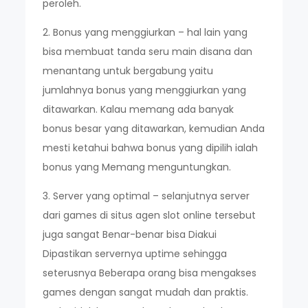
peroleh.
2. Bonus yang menggiurkan – hal lain yang
bisa membuat tanda seru main disana dan
menantang untuk bergabung yaitu
jumlahnya bonus yang menggiurkan yang
ditawarkan. Kalau memang ada banyak
bonus besar yang ditawarkan, kemudian Anda
mesti ketahui bahwa bonus yang dipilih ialah
bonus yang Memang menguntungkan.
3. Server yang optimal – selanjutnya server
dari games di situs agen slot online tersebut
juga sangat Benar-benar bisa Diakui
Dipastikan servernya uptime sehingga
seterusnya Beberapa orang bisa mengakses
games dengan sangat mudah dan praktis.