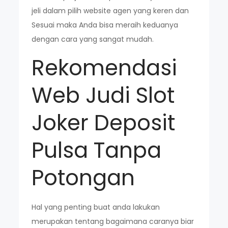
jeli dalam pilih website agen yang keren dan
Sesuai maka Anda bisa meraih keduanya
dengan cara yang sangat mudah.
Rekomendasi
Web Judi Slot
Joker Deposit
Pulsa Tanpa
Potongan
Hal yang penting buat anda lakukan
merupakan tentang bagaimana caranya biar