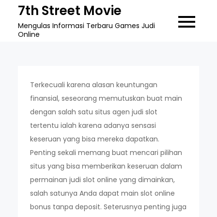
Skip
7th Street Movie
to
Mengulas Informasi Terbaru Games Judi
content
Online
Terkecuali karena alasan keuntungan
finansial, seseorang memutuskan buat main
dengan salah satu situs agen judi slot
tertentu ialah karena adanya sensasi
keseruan yang bisa mereka dapatkan.
Penting sekali memang buat mencari pilihan
situs yang bisa memberikan keseruan dalam
permainan judi slot online yang dimainkan,
salah satunya Anda dapat main slot online
bonus tanpa deposit. Seterusnya penting juga