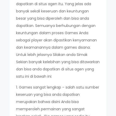
dapatkan di situs agen itu. Yang jelas ada
banyak sekali keseruan dan keuntungan
besar yang bisa diperoleh dan bisa anda
dapatkan. Semuanya berhubungan dengan
keuntungan dalam proses Games Anda
sebagai player akan dipastikan kenyamanan
dan keamanannya dalam games disana.
Untuk lebih jelasnya Silakan anda Simak
Sekian banyak kelebihan yang bisa ditawarkan
dan bisa anda dapatkan di situs agen yang
satu ini di bawah ini:
1. Games sangat lengkap – salah satu sumber
keseruan yang bisa anda dapatkan
merupakan bahwa disini Anda bisa
memperoleh permainan yang sangat