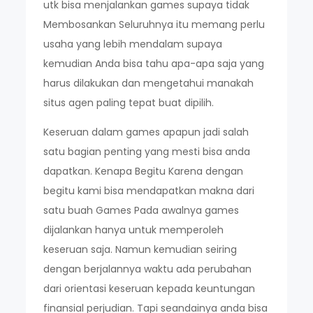
utk bisa menjalankan games supaya tidak
Membosankan Seluruhnya itu memang perlu
usaha yang lebih mendalam supaya
kemudian Anda bisa tahu apa-apa saja yang
harus dilakukan dan mengetahui manakah
situs agen paling tepat buat dipilih.
Keseruan dalam games apapun jadi salah
satu bagian penting yang mesti bisa anda
dapatkan. Kenapa Begitu Karena dengan
begitu kami bisa mendapatkan makna dari
satu buah Games Pada awalnya games
dijalankan hanya untuk memperoleh
keseruan saja. Namun kemudian seiring
dengan berjalannya waktu ada perubahan
dari orientasi keseruan kepada keuntungan
finansial perjudian. Tapi seandainya anda bisa