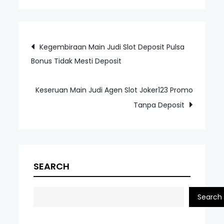
Post
Kegembiraan Main Judi Slot Deposit Pulsa
Bonus Tidak Mesti Deposit
navigation
Keseruan Main Judi Agen Slot Joker123 Promo
Tanpa Deposit
SEARCH
Search