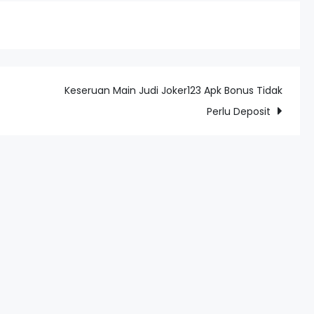
Keseruan Main Judi Joker123 Apk Bonus Tidak
Perlu Deposit