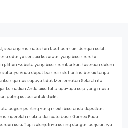
ial, seorang memutuskan buat bermain dengan salah
karena adanya sensasi keseruan yang bisa mereka
i pilihan website yang bisa memberikan keseruan dalam
ah satunya Anda dapat bermain slot online bonus tanpa
lankan games supaya tidak Menjemukan Seluruh itu
r kemudian Anda bisa tahu apa-apa saja yang mesti
paling sesuai untuk dipilih.
tu bagian penting yang mesti bisa anda dapatkan.
a memperoleh makna dari satu buah Games Pada
ruan saja. Tapi selanjutnya seiring dengan berjalannya