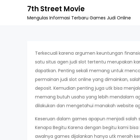
Skip
7th Street Movie
to
Mengulas Informasi Terbaru Games Judi Online
content
Terkecuali karena argumen keuntungan finans
satu situs agen judi slot tertentu merupakan 
dapatkan. Penting sekali memang untuk mencar
permainan judi slot online yang dimainkan, sal
deposit. Kemudian penting juga utk bisa menja
memang butuh usaha yang lebih mendalam aga
dilakukan dan mengetahui manakah website agen 
Keseruan dalam games apapun menjadi salah sa
Kenapa Begitu Karena dengan begitu kami bis
awalnya games dijalankan hanya utk meraih kese