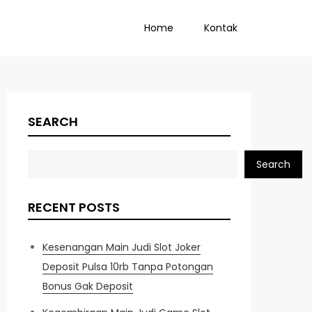
Home
Kontak
SEARCH
Search
RECENT POSTS
Kesenangan Main Judi Slot Joker
Deposit Pulsa 10rb Tanpa Potongan
Bonus Gak Deposit