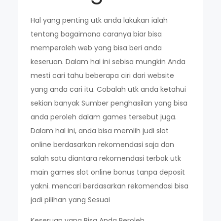
Hal yang penting utk anda lakukan ialah
tentang bagaimana caranya biar bisa
memperoleh web yang bisa beri anda
keseruan. Dalam hal ini sebisa mungkin Anda
mesti cari tahu beberapa ciri dari website
yang anda cari itu. Cobalah utk anda ketahui
sekian banyak Sumber penghasilan yang bisa
anda peroleh dalam games tersebut juga.
Dalam hal ini, anda bisa memlih judi slot
online berdasarkan rekomendasi saja dan
salah satu diantara rekomendasi terbak utk
main games slot online bonus tanpa deposit
yakni. mencari berdasarkan rekomendasi bisa
jadi pilihan yang Sesuai
Keseruan yang Bisa Anda Peroleh