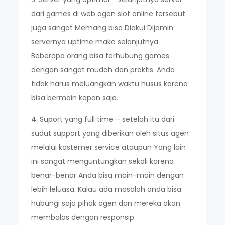
dari games di web agen slot online tersebut
juga sangat Memang bisa Diakui Dijamin
servernya uptime maka selanjutnya
Beberapa orang bisa terhubung games
dengan sangat mudah dan praktis. Anda
tidak harus meluangkan waktu husus karena
bisa bermain kapan saja.
4. Suport yang full time – setelah itu dari
sudut support yang diberikan oleh situs agen
melalui kastemer service ataupun Yang lain
ini sangat menguntungkan sekali karena
benar-benar Anda bisa main-main dengan
lebih leluasa. Kalau ada masalah anda bisa
hubungi saja pihak agen dan mereka akan
membalas dengan responsip.