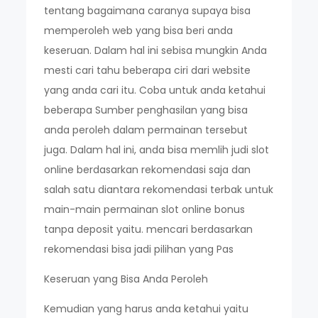
tentang bagaimana caranya supaya bisa
memperoleh web yang bisa beri anda
keseruan. Dalam hal ini sebisa mungkin Anda
mesti cari tahu beberapa ciri dari website
yang anda cari itu. Coba untuk anda ketahui
beberapa Sumber penghasilan yang bisa
anda peroleh dalam permainan tersebut
juga. Dalam hal ini, anda bisa memlih judi slot
online berdasarkan rekomendasi saja dan
salah satu diantara rekomendasi terbak untuk
main-main permainan slot online bonus
tanpa deposit yaitu. mencari berdasarkan
rekomendasi bisa jadi pilihan yang Pas
Keseruan yang Bisa Anda Peroleh
Kemudian yang harus anda ketahui yaitu