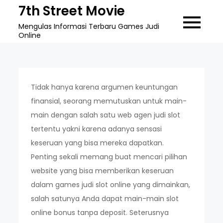
Skip
7th Street Movie
to
Mengulas Informasi Terbaru Games Judi
content
Online
Tidak hanya karena argumen keuntungan
finansial, seorang memutuskan untuk main-
main dengan salah satu web agen judi slot
tertentu yakni karena adanya sensasi
keseruan yang bisa mereka dapatkan.
Penting sekali memang buat mencari pilihan
website yang bisa memberikan keseruan
dalam games judi slot online yang dimainkan,
salah satunya Anda dapat main-main slot
online bonus tanpa deposit. Seterusnya