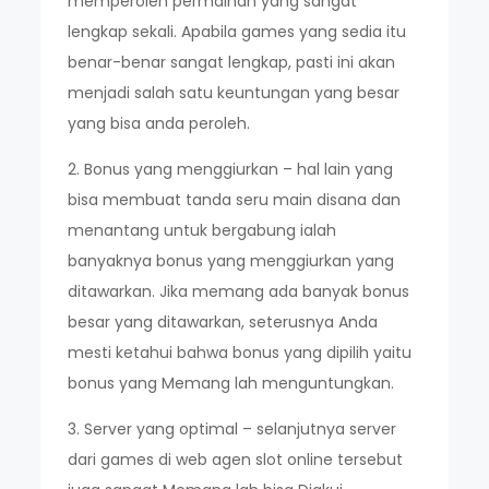
memperoleh permainan yang sangat
lengkap sekali. Apabila games yang sedia itu
benar-benar sangat lengkap, pasti ini akan
menjadi salah satu keuntungan yang besar
yang bisa anda peroleh.
2. Bonus yang menggiurkan – hal lain yang
bisa membuat tanda seru main disana dan
menantang untuk bergabung ialah
banyaknya bonus yang menggiurkan yang
ditawarkan. Jika memang ada banyak bonus
besar yang ditawarkan, seterusnya Anda
mesti ketahui bahwa bonus yang dipilih yaitu
bonus yang Memang lah menguntungkan.
3. Server yang optimal – selanjutnya server
dari games di web agen slot online tersebut