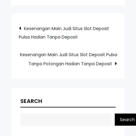
Post
Kesenangan Main Judi Situs Slot Deposit
Pulsa Hadian Tanpa Deposit
navigation
Kesenangan Main Judi Situs Slot Deposit Pulsa
Tanpa Potongan Hadian Tanpa Deposit
SEARCH
Search