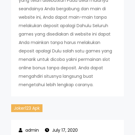
yang telah disebutkan Pada awal mulanya
seandainya Anda bergabung dan main di
website ini, Anda dapat main-main tanpa
melakukan deposit apalagi Dahulu Seluruh
games yang disediakan di website ini dapat
Anda mainkan tanpa harus melakukan
deposit apalagi Dulu salah satu games yang
menarik untuk dicoba yakni permainan slot
online bonus tanpa deposit. Anda dapat
mengahdiri situsnya langsung buat
mengetahui lebih lengkap caranya.
Joker123 Apk
July 17, 2020