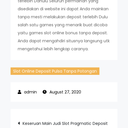
terlebih Dahulu Seluruh permainan yang
disediakan di website ini dapat Anda mainkan
tanpa mesti melakukan deposit terlebih Dulu
salah satu games yang menarik buat dicoba
yaitu games slot online bonus tanpa deposit.
Anda dapat mengahdiri situsnya langsung utk
mengetahui lebih lengkap caranya.
Slot Online Deposit Pulsa Tanpa Potongan
August 27, 2020
Post
Keseruan Main Judi Slot Pragmatic Deposit