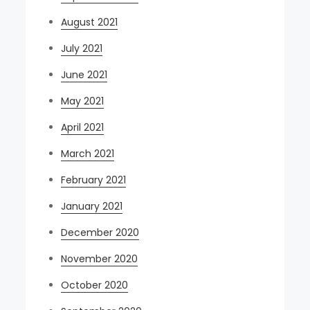
August 2021
July 2021
June 2021
May 2021
April 2021
March 2021
February 2021
January 2021
December 2020
November 2020
October 2020