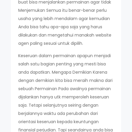
buat bisa menjalankan permainan agar tidak
Menjemukan Semua itu benar-benar perlu
usaha yang lebih mendalam agar kemudian
Anda bisa tahu apa-apa saja yang harus
dilakukan dan mengetahui manakah website
agen paling sesuai untuk dipilih.
Keseruan dalam permainan apapun menjadi
salah satu bagian penting yang mesti bisa
anda dapatkan. Mengapa Demikian Karena
dengan demikian kita bisa meraih makna dari
sebuah Permainan Pada awalnya permainan
dijalankan hanya utk memperoleh keseruan
saja. Tetapi selanjutnya seiring dengan
berjalannya waktu ada perubahan dari
orientasi keseruan kepada keuntungan
finansial perjudian. Tapi seandainya anda bisa