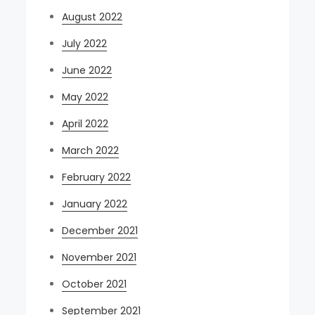
August 2022
July 2022
June 2022
May 2022
April 2022
March 2022
February 2022
January 2022
December 2021
November 2021
October 2021
September 2021