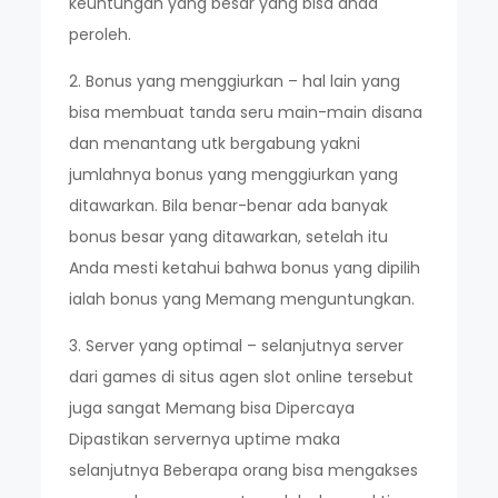
keuntungan yang besar yang bisa anda
peroleh.
2. Bonus yang menggiurkan – hal lain yang
bisa membuat tanda seru main-main disana
dan menantang utk bergabung yakni
jumlahnya bonus yang menggiurkan yang
ditawarkan. Bila benar-benar ada banyak
bonus besar yang ditawarkan, setelah itu
Anda mesti ketahui bahwa bonus yang dipilih
ialah bonus yang Memang menguntungkan.
3. Server yang optimal – selanjutnya server
dari games di situs agen slot online tersebut
juga sangat Memang bisa Dipercaya
Dipastikan servernya uptime maka
selanjutnya Beberapa orang bisa mengakses