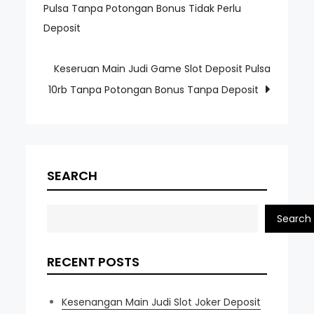
Pulsa Tanpa Potongan Bonus Tidak Perlu
navigation
Deposit
Keseruan Main Judi Game Slot Deposit Pulsa
10rb Tanpa Potongan Bonus Tanpa Deposit
SEARCH
Search
RECENT POSTS
Kesenangan Main Judi Slot Joker Deposit