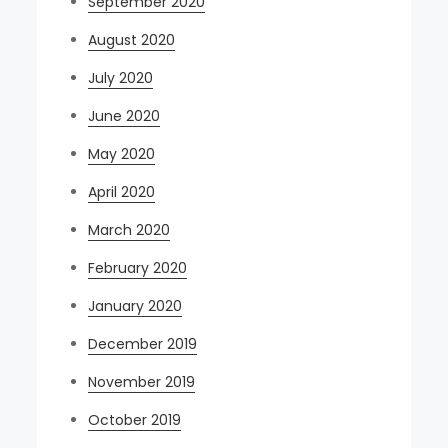
September 2020
August 2020
July 2020
June 2020
May 2020
April 2020
March 2020
February 2020
January 2020
December 2019
November 2019
October 2019