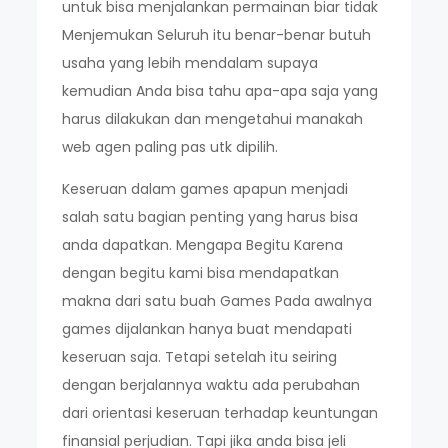
untuk bisa menjalankan permainan biar tidak
Menjemukan Seluruh itu benar-benar butuh
usaha yang lebih mendalam supaya
kemudian Anda bisa tahu apa-apa saja yang
harus dilakukan dan mengetahui manakah
web agen paling pas utk dipilih.
Keseruan dalam games apapun menjadi
salah satu bagian penting yang harus bisa
anda dapatkan. Mengapa Begitu Karena
dengan begitu kami bisa mendapatkan
makna dari satu buah Games Pada awalnya
games dijalankan hanya buat mendapati
keseruan saja. Tetapi setelah itu seiring
dengan berjalannya waktu ada perubahan
dari orientasi keseruan terhadap keuntungan
finansial perjudian. Tapi jika anda bisa jeli