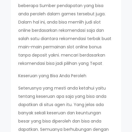
beberapa Sumber pendapatan yang bisa
anda peroleh dalam games tersebut juga.
Dalam hal ini, anda bisa memlih judi slot
online berdasarkan rekomendasi saja dan
salah satu diantara rekomendasi terbak buat
main-main permainan slot online bonus
tanpa deposit yakni. mencari berdasarkan
rekomendasi bisa jadi pilihan yang Tepat
Keseruan yang Bisa Anda Peroleh
Seterusnya yang mesti anda ketahui yaitu
tentang keseruan apa saja yang bisa anda
dapatkan di situs agen itu. Yang jelas ada
banyak sekali keseruan dan keuntungan
besar yang bisa diperoleh dan bisa anda
dapatkan. Semuanya berhubungan dengan