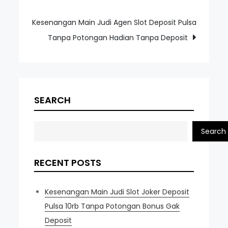
navigation
Kesenangan Main Judi Agen Slot Deposit Pulsa
Tanpa Potongan Hadian Tanpa Deposit
SEARCH
Search
RECENT POSTS
Kesenangan Main Judi Slot Joker Deposit
Pulsa 10rb Tanpa Potongan Bonus Gak
Deposit