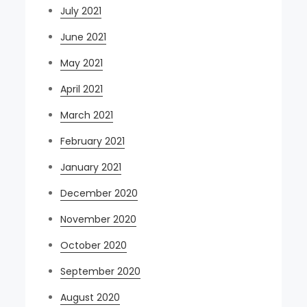
July 2021
June 2021
May 2021
April 2021
March 2021
February 2021
January 2021
December 2020
November 2020
October 2020
September 2020
August 2020