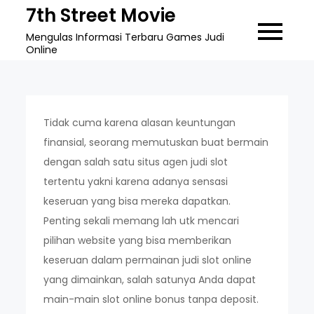
Skip
7th Street Movie
to
Mengulas Informasi Terbaru Games Judi
content
Online
Tidak cuma karena alasan keuntungan
finansial, seorang memutuskan buat bermain
dengan salah satu situs agen judi slot
tertentu yakni karena adanya sensasi
keseruan yang bisa mereka dapatkan.
Penting sekali memang lah utk mencari
pilihan website yang bisa memberikan
keseruan dalam permainan judi slot online
yang dimainkan, salah satunya Anda dapat
main-main slot online bonus tanpa deposit.