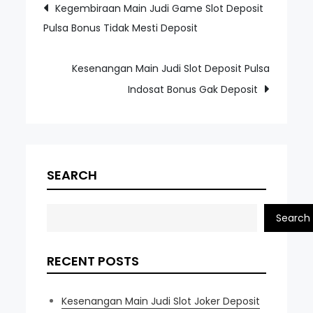
Post
Kegembiraan Main Judi Game Slot Deposit
Pulsa Bonus Tidak Mesti Deposit
navigation
Kesenangan Main Judi Slot Deposit Pulsa
Indosat Bonus Gak Deposit
SEARCH
Search
RECENT POSTS
Kesenangan Main Judi Slot Joker Deposit