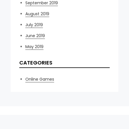
September 2019
August 2019
July 2019
June 2019
May 2019
CATEGORIES
Online Games