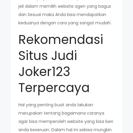
jeli dalam memilih website agen yang bagus
dan Sesuai maka Anda bisa mendapatkan
keduanya dengan cara yang sangat mudah.
Rekomendasi
Situs Judi
Joker123
Terpercaya
Hal yang penting buat anda lakukan
merupakan tentang bagaimana caranya
agar bisa memperoleh website yang bisa beri
anda keseruan. Dalam hal ini sebisa mungkin