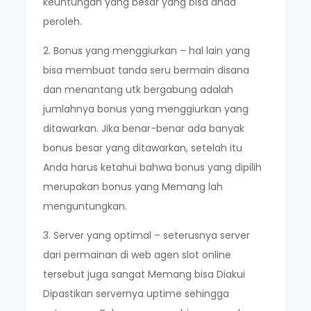
keuntungan yang besar yang bisa anda
peroleh.
2. Bonus yang menggiurkan – hal lain yang
bisa membuat tanda seru bermain disana
dan menantang utk bergabung adalah
jumlahnya bonus yang menggiurkan yang
ditawarkan. Jika benar-benar ada banyak
bonus besar yang ditawarkan, setelah itu
Anda harus ketahui bahwa bonus yang dipilih
merupakan bonus yang Memang lah
menguntungkan.
3. Server yang optimal – seterusnya server
dari permainan di web agen slot online
tersebut juga sangat Memang bisa Diakui
Dipastikan servernya uptime sehingga