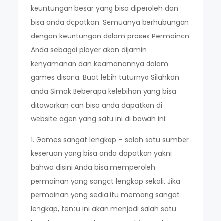
keuntungan besar yang bisa diperoleh dan
bisa anda dapatkan. Semuanya berhubungan
dengan keuntungan dalam proses Permainan
Anda sebagai player akan dijamin
kenyamanan dan keamanannya dalam
games disana. Buat lebih tuturnya Silahkan
anda Simak Beberapa kelebihan yang bisa
ditawarkan dan bisa anda dapatkan di
website agen yang satu ini di bawah ini:
1. Games sangat lengkap – salah satu sumber
keseruan yang bisa anda dapatkan yakni
bahwa disini Anda bisa memperoleh
permainan yang sangat lengkap sekali. Jika
permainan yang sedia itu memang sangat
lengkap, tentu ini akan menjadi salah satu