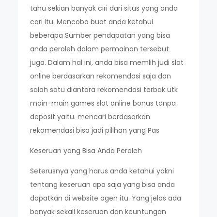
tahu sekian banyak ciri dari situs yang anda
cari itu. Mencoba buat anda ketahui
beberapa Sumber pendapatan yang bisa
anda peroleh dalam permainan tersebut
juga. Dalam hal ini, anda bisa memlih judi slot
online berdasarkan rekomendasi saja dan
salah satu diantara rekomendasi terbak utk
main-main games slot online bonus tanpa
deposit yaitu. mencari berdasarkan
rekomendasi bisa jadi pilihan yang Pas
Keseruan yang Bisa Anda Peroleh
Seterusnya yang harus anda ketahui yakni
tentang keseruan apa saja yang bisa anda
dapatkan di website agen itu. Yang jelas ada
banyak sekali keseruan dan keuntungan