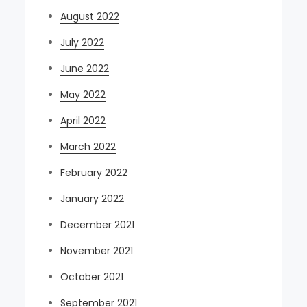
August 2022
July 2022
June 2022
May 2022
April 2022
March 2022
February 2022
January 2022
December 2021
November 2021
October 2021
September 2021