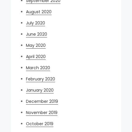
September 2020
August 2020
July 2020
June 2020
May 2020
April 2020
March 2020
February 2020
January 2020
December 2019
November 2019
October 2019