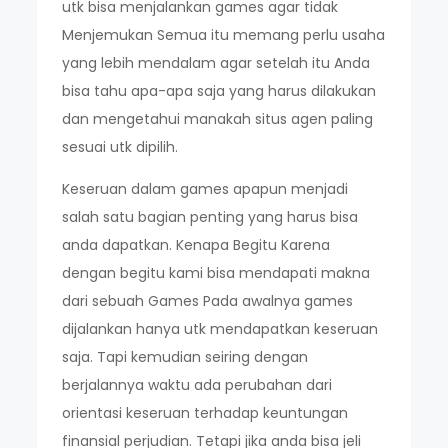
utk bisa menjalankan games agar tidak
Menjemukan Semua itu memang perlu usaha
yang lebih mendalam agar setelah itu Anda
bisa tahu apa-apa saja yang harus dilakukan
dan mengetahui manakah situs agen paling
sesuai utk dipilih.
Keseruan dalam games apapun menjadi
salah satu bagian penting yang harus bisa
anda dapatkan. Kenapa Begitu Karena
dengan begitu kami bisa mendapati makna
dari sebuah Games Pada awalnya games
dijalankan hanya utk mendapatkan keseruan
saja. Tapi kemudian seiring dengan
berjalannya waktu ada perubahan dari
orientasi keseruan terhadap keuntungan
finansial perjudian. Tetapi jika anda bisa jeli