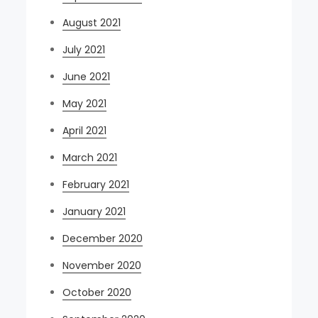
August 2021
July 2021
June 2021
May 2021
April 2021
March 2021
February 2021
January 2021
December 2020
November 2020
October 2020