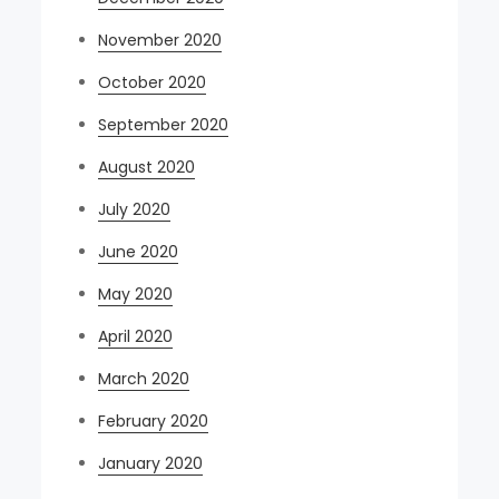
November 2020
October 2020
September 2020
August 2020
July 2020
June 2020
May 2020
April 2020
March 2020
February 2020
January 2020