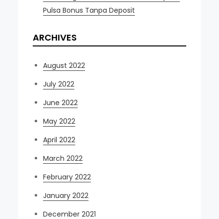
Pulsa Bonus Tanpa Deposit
ARCHIVES
August 2022
July 2022
June 2022
May 2022
April 2022
March 2022
February 2022
January 2022
December 2021