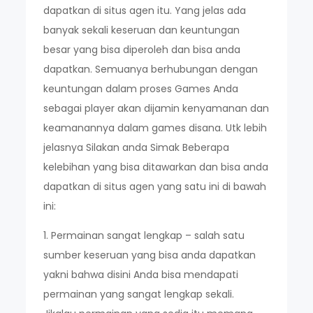
dapatkan di situs agen itu. Yang jelas ada
banyak sekali keseruan dan keuntungan
besar yang bisa diperoleh dan bisa anda
dapatkan. Semuanya berhubungan dengan
keuntungan dalam proses Games Anda
sebagai player akan dijamin kenyamanan dan
keamanannya dalam games disana. Utk lebih
jelasnya Silakan anda Simak Beberapa
kelebihan yang bisa ditawarkan dan bisa anda
dapatkan di situs agen yang satu ini di bawah
ini:
1. Permainan sangat lengkap – salah satu
sumber keseruan yang bisa anda dapatkan
yakni bahwa disini Anda bisa mendapati
permainan yang sangat lengkap sekali.