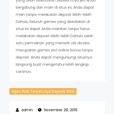
yang telah disebutkan Sebelumnya jika Anda
bergabung dan main di situs ini, Anda dapat
main tanpa melakukan deposit lebih-lebih
Dahulu Seluruh games yang disediakan di
situs ini dapat Anda mainkan tanpa harus
melakukan deposit lebih-lebih Dahulu salah
satu permainan yang menarik utk dicoba
merupakan games slot online bonus tanpa
deposit. Anda dapat mengunjungi situsnya
langsung buat mengetahui lebih lengkap
caranya.
Agen Bola Terpercaya Deposit 50rb
November 28, 2019