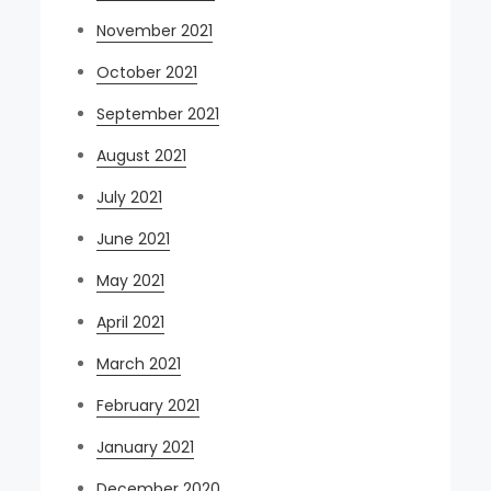
November 2021
October 2021
September 2021
August 2021
July 2021
June 2021
May 2021
April 2021
March 2021
February 2021
January 2021
December 2020