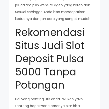
jeli dalam pilih website agen yang keren dan
Sesuai sehingga Anda bisa mendapatkan
keduanya dengan cara yang sangat mudah.
Rekomendasi
Situs Judi Slot
Deposit Pulsa
5000 Tanpa
Potongan
Hal yang penting utk anda lakukan yakni
tentang bagaimana caranya biar bisa