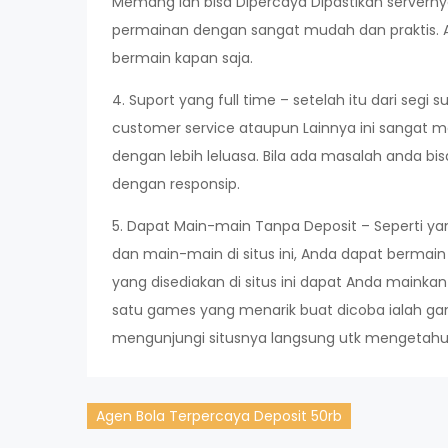
Memang lah bisa Dipercaya Dipastikan server
permainan dengan sangat mudah dan praktis. A
bermain kapan saja.
4. Suport yang full time – setelah itu dari segi
customer service ataupun Lainnya ini sangat
dengan lebih leluasa. Bila ada masalah anda b
dengan responsip.
5. Dapat Main-main Tanpa Deposit – Seperti y
dan main-main di situs ini, Anda dapat berma
yang disediakan di situs ini dapat Anda mainka
satu games yang menarik buat dicoba ialah gam
mengunjungi situsnya langsung utk mengetahui
Agen Bola Terpercaya Deposit 50rb