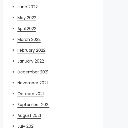
June 2022
May 2022
April 2022
March 2022
February 2022
January 2022
December 2021
November 2021
October 2021
September 2021
August 2021
July 2021