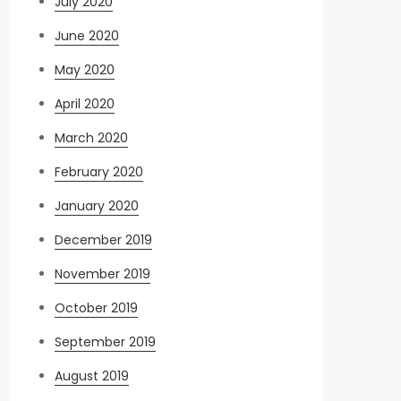
July 2020
June 2020
May 2020
April 2020
March 2020
February 2020
January 2020
December 2019
November 2019
October 2019
September 2019
August 2019