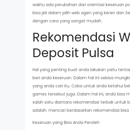
waktu ada perubahan dari orientasi keseruan p
bisa jeli dalam pilih web agen yang keren dan
dengan cara yang sangat mudah.
Rekomendasi We
Deposit Pulsa
Hal yang penting buat anda lakukan yaitu ten
beri anda keseruan. Dalam hal ini sebisa mungki
yang anda cari itu. Coba untuk anda ketahui 
games tersebut juga. Dalam hal ini, anda bisa m
salah satu diantara rekomendasi terbak untuk 
adalah. mencari berdasarkan rekomendasi bisa 
Keseruan yang Bisa Anda Peroleh