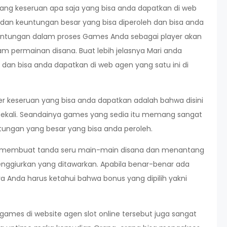
ang keseruan apa saja yang bisa anda dapatkan di web
n dan keuntungan besar yang bisa diperoleh dan bisa anda
tungan dalam proses Games Anda sebagai player akan
 permainan disana. Buat lebih jelasnya Mari anda
dan bisa anda dapatkan di web agen yang satu ini di
er keseruan yang bisa anda dapatkan adalah bahwa disini
sekali. Seandainya games yang sedia itu memang sangat
ntungan yang besar yang bisa anda peroleh.
isa membuat tanda seru main-main disana dan menantang
ggiurkan yang ditawarkan. Apabila benar-benar ada
a Anda harus ketahui bahwa bonus yang dipilih yakni
i games di website agen slot online tersebut juga sangat