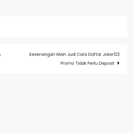
Kesenangan Main Judi Cara Daftar Joker123
a
Promo Tidak Perlu Deposit