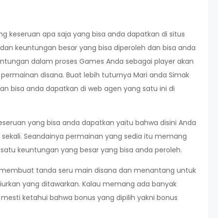
g keseruan apa saja yang bisa anda dapatkan di situs
n dan keuntungan besar yang bisa diperoleh dan bisa anda
tungan dalam proses Games Anda sebagai player akan
rmainan disana. Buat lebih tuturnya Mari anda Simak
an bisa anda dapatkan di web agen yang satu ini di
eseruan yang bisa anda dapatkan yaitu bahwa disini Anda
sekali. Seandainya permainan yang sedia itu memang
ah satu keuntungan yang besar yang bisa anda peroleh.
sa membuat tanda seru main disana dan menantang untuk
iurkan yang ditawarkan. Kalau memang ada banyak
mesti ketahui bahwa bonus yang dipilih yakni bonus