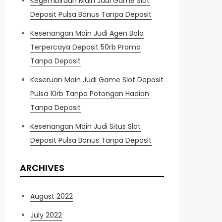
Kegembiraan Main Judi Game Slot
Deposit Pulsa Bonus Tanpa Deposit
Kesenangan Main Judi Agen Bola
Terpercaya Deposit 50rb Promo
Tanpa Deposit
Keseruan Main Judi Game Slot Deposit
Pulsa 10rb Tanpa Potongan Hadian
Tanpa Deposit
Kesenangan Main Judi Situs Slot
Deposit Pulsa Bonus Tanpa Deposit
ARCHIVES
August 2022
July 2022