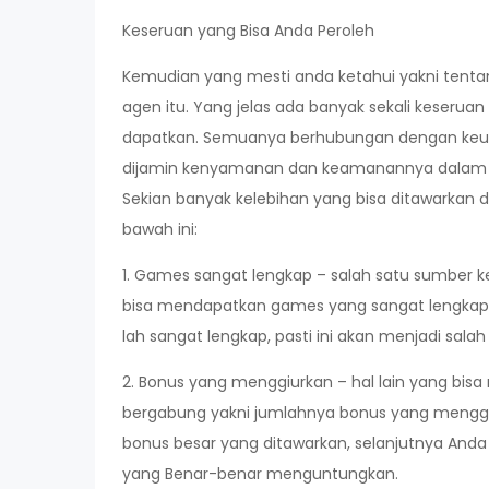
Keseruan yang Bisa Anda Peroleh
Kemudian yang mesti anda ketahui yakni tentan
agen itu. Yang jelas ada banyak sekali keserua
dapatkan. Semuanya berhubungan dengan keun
dijamin kenyamanan dan keamanannya dalam pe
Sekian banyak kelebihan yang bisa ditawarkan d
bawah ini:
1. Games sangat lengkap – salah satu sumber k
bisa mendapatkan games yang sangat lengkap 
lah sangat lengkap, pasti ini akan menjadi sal
2. Bonus yang menggiurkan – hal lain yang bi
bergabung yakni jumlahnya bonus yang mengg
bonus besar yang ditawarkan, selanjutnya Anda 
yang Benar-benar menguntungkan.